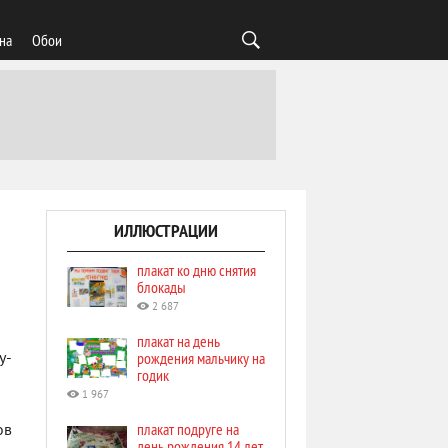
на
Обои
ИЛЛЮСТРАЦИИ
плакат ко дню снятия
блокады
2 687
плакат на день
рождения мальчику на
у-
годик
1 967
плакат подруге на
ов
день рождения 14 лет