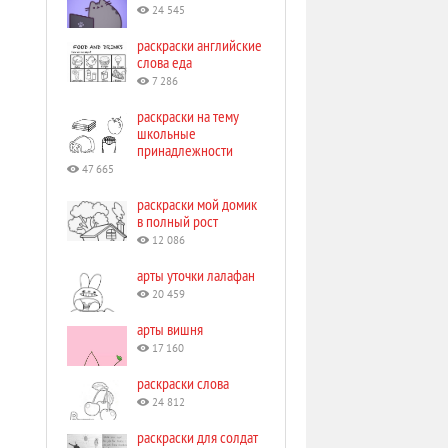
24 545
раскраски английские
слова еда
7 286
раскраски на тему
школьные
принадлежности
47 665
раскраски мой домик
в полный рост
12 086
арты уточки лалафан
20 459
арты вишня
17 160
раскраски слова
24 812
раскраски для солдат