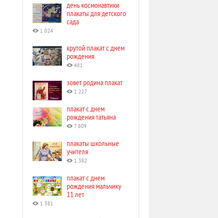
день космонавтики
плакаты для детского
сада
1 024
крутой плакат с днем
рождения
481
зовет родина плакат
1 227
плакат с днем
рождения татьяна
7 809
плакаты школьные
учителя
1 382
плакат с днем
рождения мальчику
11 лет
1 381