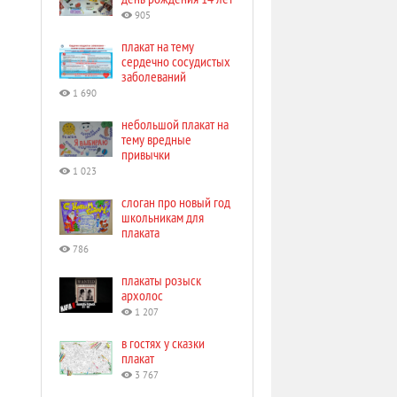
905
плакат на тему
сердечно сосудистых
заболеваний
1 690
небольшой плакат на
тему вредные
привычки
1 023
слоган про новый год
школьникам для
плаката
786
плакаты розыск
архолос
1 207
в гостях у сказки
плакат
3 767