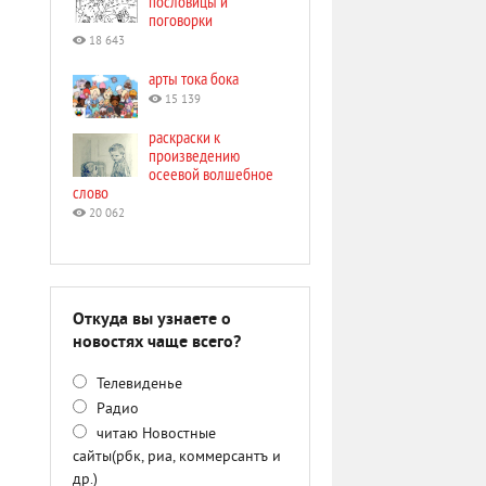
пословицы и
поговорки
18 643
арты тока бока
15 139
раскраски к
произведению
осеевой волшебное
слово
20 062
Откуда вы узнаете о
новостях чаще всего?
Телевиденье
Радио
читаю Новостные
сайты(рбк, риа, коммерсантъ и
др.)