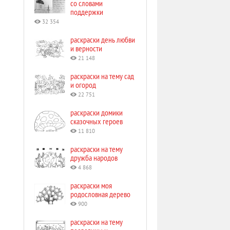
со словами
поддержки
32 354
раскраски день любви
и верности
21 148
раскраски на тему сад
и огород
22 751
раскраски домики
сказочных героев
11 810
раскраски на тему
дружба народов
4 868
раскраски моя
родословная дерево
900
раскраски на тему