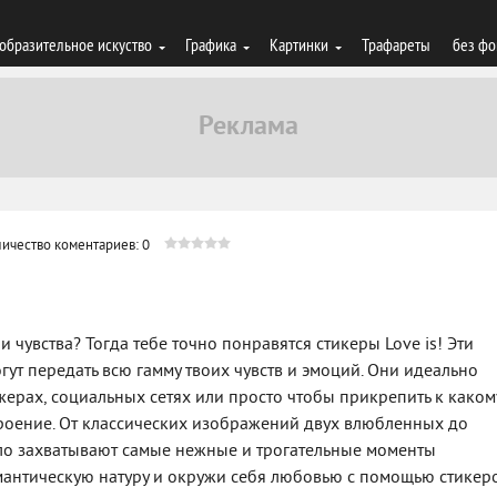
образительное искуство
Графика
Картинки
Трафареты
без фо
ичество коментариев: 0
 чувства? Тогда тебе точно понравятся стикеры Love is! Эти
т передать всю гамму твоих чувств и эмоций. Они идеально
ерах, социальных сетях или просто чтобы прикрепить к каком
троение. От классических изображений двух влюбленных до
ело захватывают самые нежные и трогательные моменты
антическую натуру и окружи себя любовью с помощью стикер