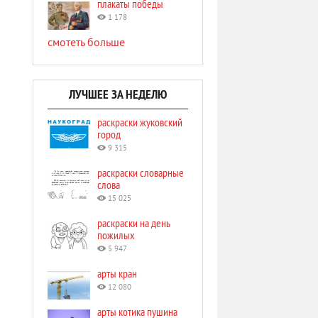
плакаты победы
1 178
смотеть больше
ЛУЧШЕЕ ЗА НЕДЕЛЮ
раскраски жуковский
город
9 315
раскраски словарные
слова
15 025
раскраски на день
пожилых
5 947
арты кран
12 080
арты котика пушина