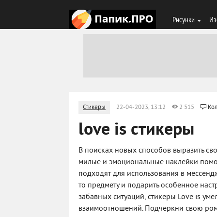
Рисунки
Из
Стикеры
22-04-2023, 13:12
2 515
Кол
love is стикеры
В поисках новых способов выразить свои
милые и эмоциональные наклейки помогу
подходят для использования в мессендж
то предмету и подарить особенное нас
забавных ситуаций, стикеры Love is ум
взаимоотношений. Подчеркни свою ром