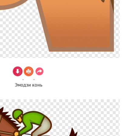
Эмодзи конь