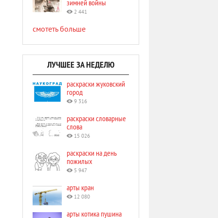
зимней войны
2 441
смотеть больше
ЛУЧШЕЕ ЗА НЕДЕЛЮ
раскраски жуковский
город
9 316
раскраски словарные
слова
15 026
раскраски на день
пожилых
5 947
арты кран
12 080
арты котика пушина