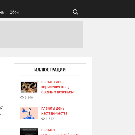
на
Обои
ИЛЛЮСТРАЦИИ
плакаты день
кормления птиц
овсяным печеньем
1 146
плакаты день
ь"
наставничества
т
1 612
плакаты
международный день