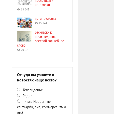
пословицы и
поговорки
18 648
арты тока бока
15 144
раскраски к
произведению
осеевой волшебное
слово
20 078
Откуда вы узнаете о
новостях чаще всего?
Телевиденье
Радио
читаю Новостные
сайты(рбк, риа, коммерсантъ и
др.)