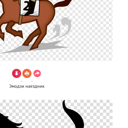
Эмодзи наездник