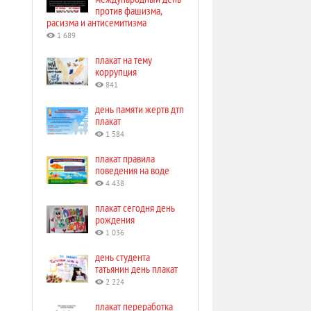
против фашизма,
расизма и антисемитизма
1 689
плакат на тему
коррупция
841
день памяти жертв дтп
плакат
1 584
плакат правила
поведения на воде
4 438
плакат сегодня день
рождения
1 036
день студента
татьянин день плакат
2 224
плакат переработка