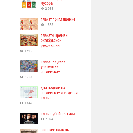
мусора
2 933
плакат приглашение
1 878
плакаты времен
октябрьской
революции
1 910
плакат на день
учителя на
английском
2 283
дни недели на
английском для детей
плакат
1 642
плакат убойная сила
2 024
финские плакаты