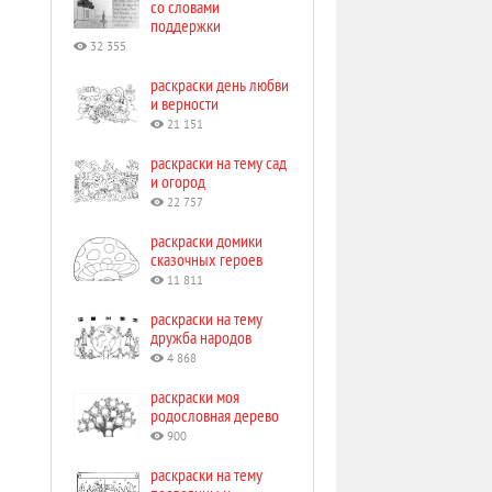
со словами
поддержки
32 355
раскраски день любви
и верности
21 151
раскраски на тему сад
и огород
22 757
раскраски домики
сказочных героев
11 811
раскраски на тему
дружба народов
4 868
раскраски моя
родословная дерево
900
раскраски на тему