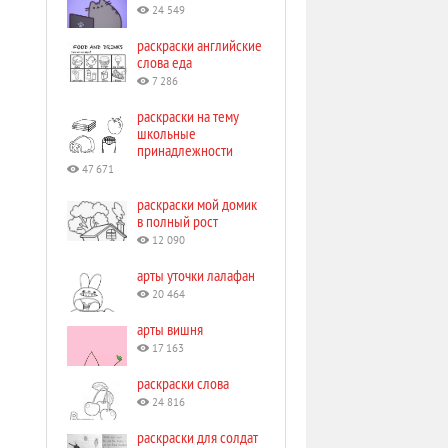
24 549
раскраски английские
слова еда
7 286
раскраски на тему
школьные
принадлежности
47 671
раскраски мой домик
в полный рост
12 090
арты уточки лалафан
20 464
арты вишня
17 163
раскраски слова
24 816
раскраски для солдат