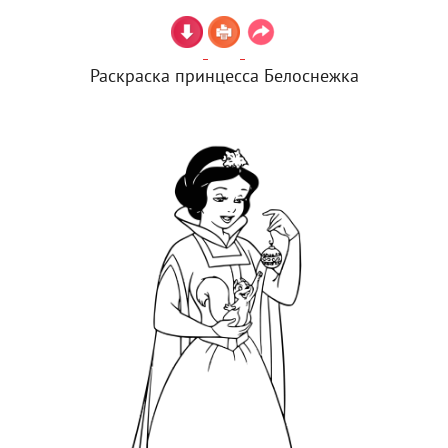
Раскраска принцесса Белоснежка