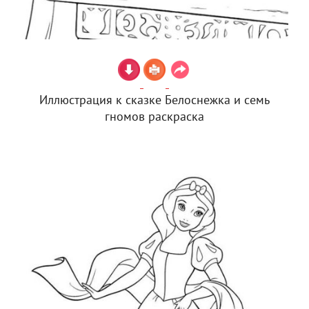
Иллюстрация к сказке Белоснежка и семь
гномов раскраска