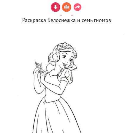
Раскраска Белоснежка и семь гномов