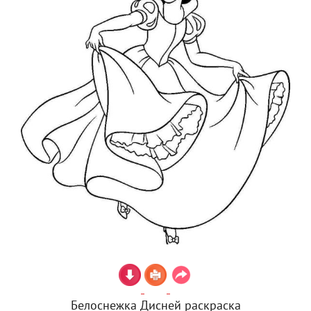
Белоснежка Дисней раскраска