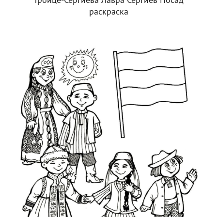
Троице-Сергиева Лавра Сергиев Посад
раскраска