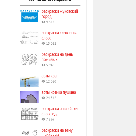
раскраски жуковский
город
9 315
раскраски словарные
слова
15 022
раскраски на день
пожилых
5 946
арты кран
12 080
арты котика пушина
24 542
раскраски английские
слова еда
7 286
раскраски на тему
школьные