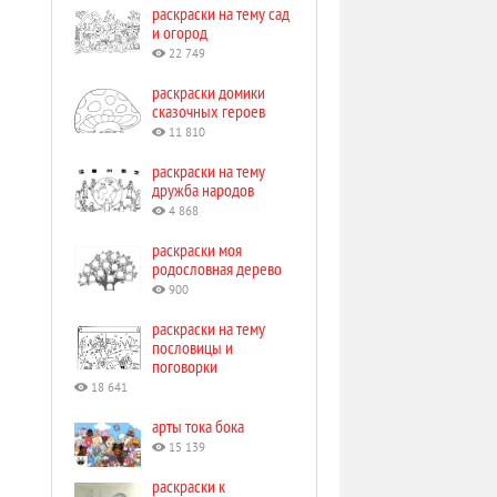
раскраски на тему сад
и огород
22 749
раскраски домики
сказочных героев
11 810
раскраски на тему
дружба народов
4 868
раскраски моя
родословная дерево
900
раскраски на тему
пословицы и
поговорки
18 641
арты тока бока
15 139
раскраски к