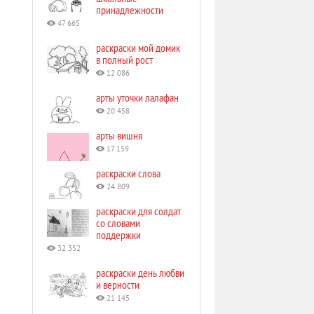
принадлежности
47 665
раскраски мой домик
в полный рост
12 086
арты уточки лалафан
20 458
арты вишня
17 159
раскраски слова
24 809
раскраски для солдат
со словами
поддержки
32 352
раскраски день любви
и верности
21 145