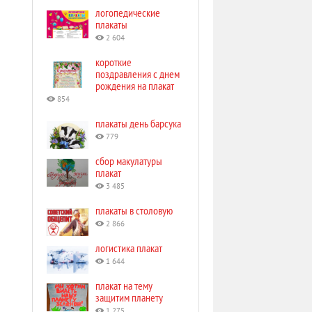
логопедические
плакаты
2 604
короткие
поздравления с днем
рождения на плакат
854
плакаты день барсука
779
сбор макулатуры
плакат
3 485
плакаты в столовую
2 866
логистика плакат
1 644
плакат на тему
защитим планету
1 275