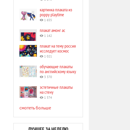
картинка плаката из
poppy playtime
1 655
плакат амонг ас
1 142
плакат на тему россия
исследует космос
1 021
обучающие плакаты
по английскому языку
3 370
эстетичные плакаты
на стену
1 574
смотеть больше
ЛУЧШЕЕ ЗА НЕДЕЛЮ