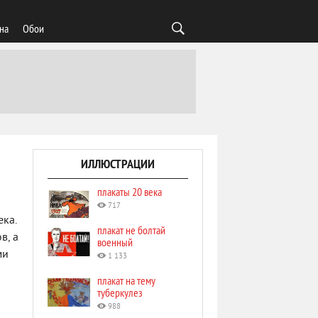
на
Обои
ИЛЛЮСТРАЦИИ
плакаты 20 века
717
ека.
плакат не болтай
в, а
военный
ми
1 133
плакат на тему
туберкулез
988