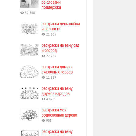
со словами
поддержки
32 360
раскраски день любви
и верности
21 165
раскраски на тему сад
и огород
22 785
раскраски домики
сказочных героев
11 819
раскраски на тему
дружба народов
4 875
раскраски моя
родословная дерево
903
раскраски на тему