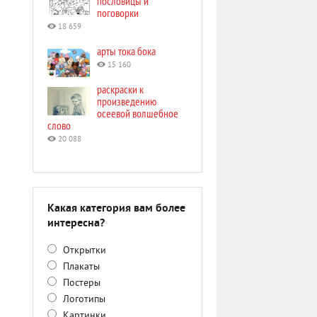
пословицы и
поговорки
18 659
арты тока бока
15 160
раскраски к
произведению
осеевой волшебное
слово
20 088
Какая категория вам более
интересна?
Открытки
Плакаты
Постеры
Логотипы
Картинки