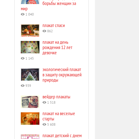
борьбы женщин за
мир
1 040
плакат спаси
862
плакат на день
рождения 12 лет
девочке
1 145
экологический плакат
в защиту окружающей
природы
939
вейдер плакаты
1 518
плакат на веселые
старты
5 608
плакат детский с днем