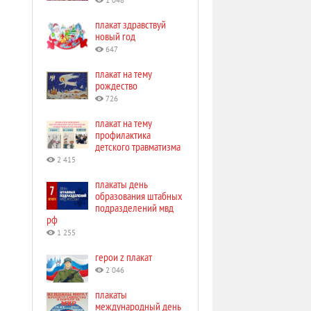
1 048
плакат здравствуй
новый год
647
плакат на тему
рождество
726
плакат на тему
профилактика
детского травматизма
2 415
плакаты день
образования штабных
подразделений мвд
рф
1 255
герои z плакат
2 046
плакаты
международный день