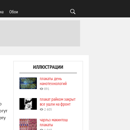
на
Обои
ИЛЛЮСТРАЦИИ
плакаты день
нанотехнологий
891
плакат райком закрыт
все ушли на фронт
ю
2 605
огут
эту
чарльз макинтош
плакаты