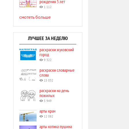
рождения 5 лет
1 112
смотеть больше
ЛУЧШЕЕ ЗА НЕДЕЛЮ
раскраски жуковский
город
9 322
раскраски словарные
слова
15 032
раскраски на день
пожилых
5 949
арты кран
12 082
арты котика пушина