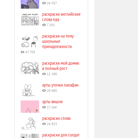
24 557
раскраски английские
слова еда
7 291
раскраски на тему
школьные
принадлежности
47 703
раскраски мой домик
в полный рост
12 100
арты уточки лалафан
20 485
арты вишня
17 164
раскраски слова
24 823
раскраски для солдат