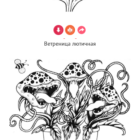
Ветреница лютичная