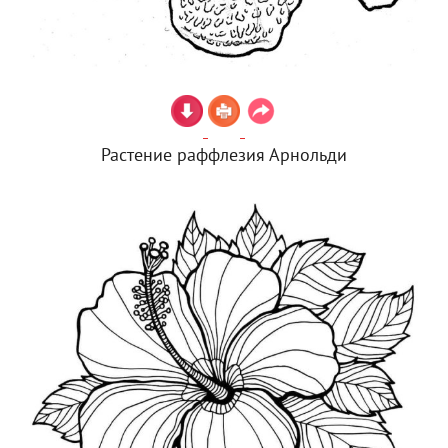
Растение раффлезия Арнольди