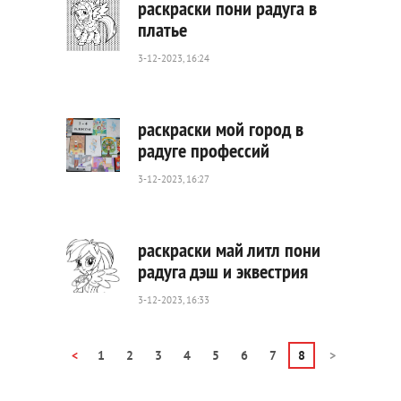
раскраски пони радуга в
платье
3-12-2023, 16:24
244
0
раскраски мой город в
радуге профессий
3-12-2023, 16:27
741
0
раскраски май литл пони
радуга дэш и эквестрия
3-12-2023, 16:33
941
0
<
1
2
3
4
5
6
7
8
>