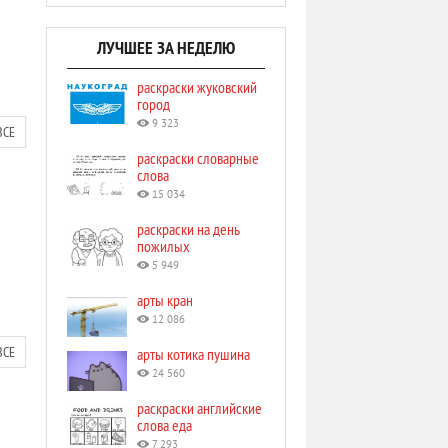
ЛУЧШЕЕ ЗА НЕДЕЛЮ
раскраски жуковский
город
9 323
ВСЕ
раскраски словарные
слова
15 034
раскраски на день
пожилых
5 949
арты кран
12 086
ВСЕ
арты котика пушина
24 560
раскраски английские
слова еда
7 293