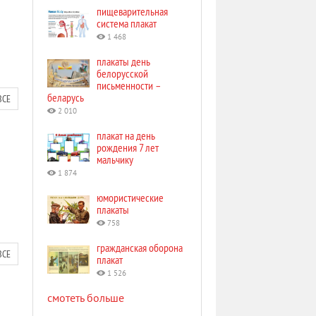
пищеварительная
система плакат
1 468
плакаты день
белорусской
письменности –
беларусь
ВСЕ
2 010
плакат на день
рождения 7 лет
мальчику
1 874
юмористические
плакаты
758
гражданская оборона
ВСЕ
плакат
1 526
смотеть больше