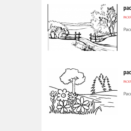
ра
РАСК
Рас
197
0
ра
РАСК
Рас
290
0