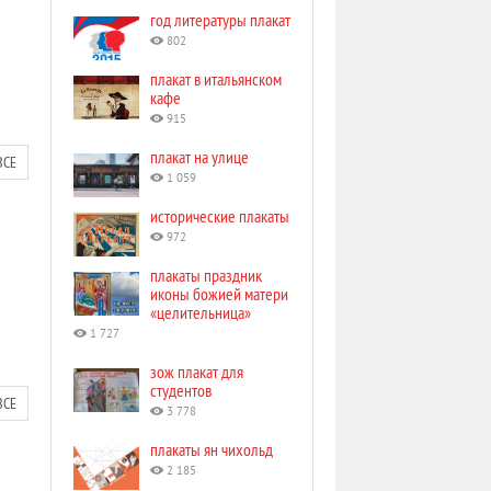
год литературы плакат
802
плакат в итальянском
кафе
915
плакат на улице
ВСЕ
1 059
исторические плакаты
972
плакаты праздник
иконы божией матери
«целительница»
1 727
зож плакат для
студентов
ВСЕ
3 778
плакаты ян чихольд
2 185