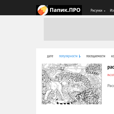
Рисунки
Из
дате
популярности
посещаемости
к
ра
РАСК
Рас
410
0