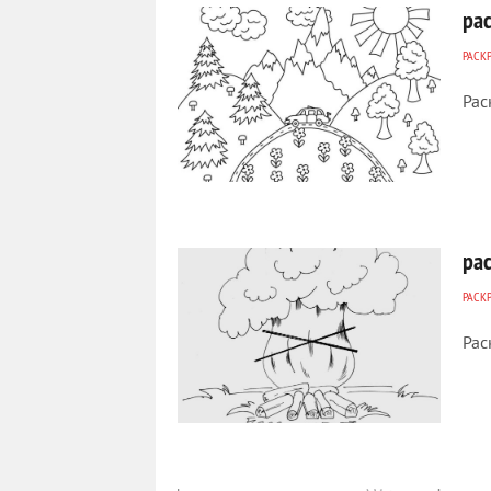
ра
РАСК
Рас
573
0
ра
РАСК
Рас
217
0