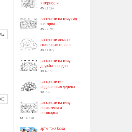
и верности
21 167
раскраски на тему сад
и огород
22 795
ВСЕ
раскраски домики
сказочных героев
11 822
раскраски на тему
дружба народов
4 877
раскраски моя
родословная дерево
906
ВСЕ
раскраски на тему
пословицы и
поговорки
18 660
арты тока бока