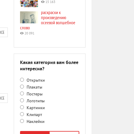
15 163
раскраски к
произведению
осеевой волшебное
слово
ВСЕ
20 091
Какая категория вам более
интересна?
Открытки
Плакаты
Постеры
ВСЕ
Логотипы
Картинки
Клипарт
Наклейки