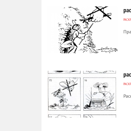
ра
РАСК
Пра
221
0
ра
РАСК
Рас
392
0