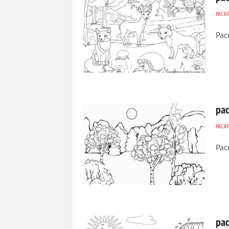
РАСК
Рас
388
0
ра
РАСК
Рас
184
0
ра