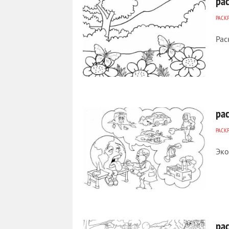
ра
РАСК
Рас
168
0
ра
РАСК
Эко
138
0
ра