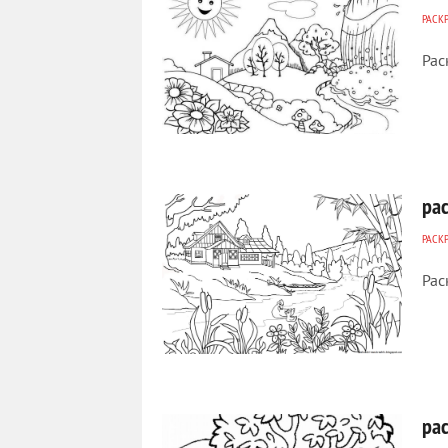
РАСК
Рас
244
0
ра
РАСК
Рас
278
0
ра