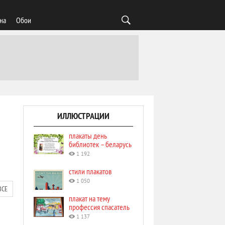
на
Обои
ИЛЛЮСТРАЦИИ
плакаты день
библиотек – беларусь
1 192
стили плакатов
1 050
ВСЕ
плакат на тему
профессия спасатель
1 137