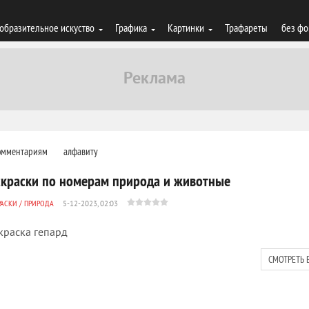
образительное искуство
Графика
Картинки
Трафареты
без фо
омментариям
алфавиту
скраски по номерам природа и животные
РАСКИ
/
ПРИРОДА
5-12-2023, 02:03
краска гепард
СМОТРЕТЬ 