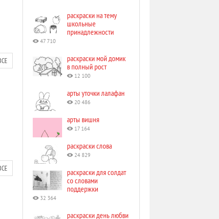
раскраски на тему
школьные
принадлежности
47 710
раскраски мой домик
ВСЕ
в полный рост
12 100
арты уточки лалафан
20 486
арты вишня
17 164
раскраски слова
24 829
ВСЕ
раскраски для солдат
со словами
поддержки
32 364
раскраски день любви