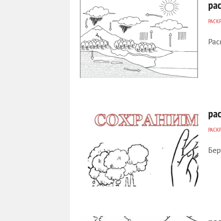
ра
РАСК
Рас
648
0
ра
РАСК
Бер
169
0