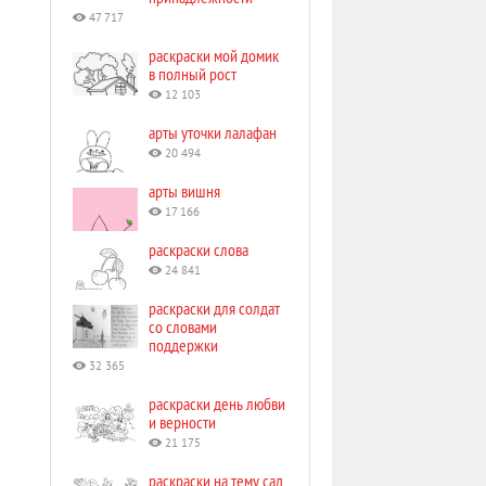
47 717
раскраски мой домик
в полный рост
12 103
арты уточки лалафан
20 494
арты вишня
17 166
раскраски слова
24 841
раскраски для солдат
со словами
поддержки
32 365
раскраски день любви
и верности
21 175
раскраски на тему сад