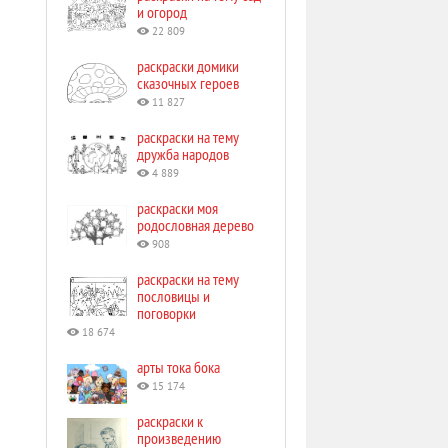
и огород
22 809
раскраски домики
сказочных героев
11 827
раскраски на тему
дружба народов
4 889
раскраски моя
родословная дерево
908
раскраски на тему
пословицы и
поговорки
18 674
арты тока бока
15 174
раскраски к
произведению