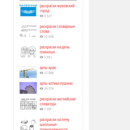
раскраски жуковский
город
9 327
раскраски словарные
слова
15 038
раскраски на день
пожилых
5 952
арты кран
12 088
арты котика пушина
24 574
раскраски английские
слова еда
7 295
раскраски на тему
школьные
принадлежности