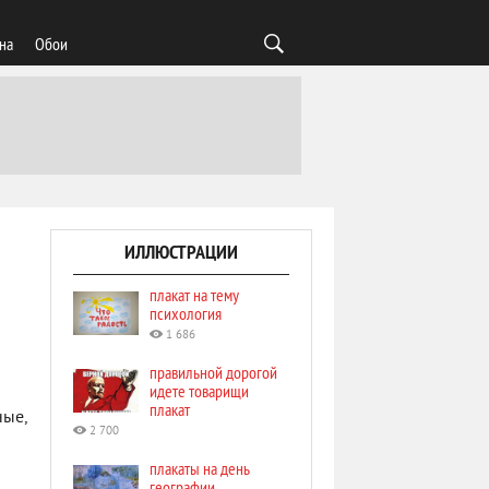
на
Обои
ИЛЛЮСТРАЦИИ
плакат на тему
психология
1 686
правильной дорогой
идете товарищи
плакат
ные,
2 700
плакаты на день
географии