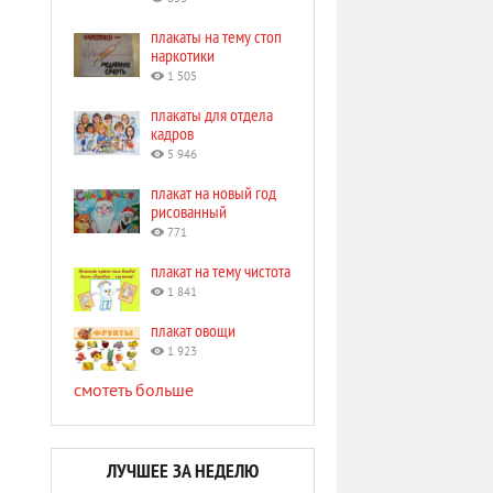
плакаты на тему стоп
наркотики
1 505
плакаты для отдела
кадров
5 946
плакат на новый год
рисованный
771
плакат на тему чистота
1 841
плакат овощи
1 923
смотеть больше
ЛУЧШЕЕ ЗА НЕДЕЛЮ