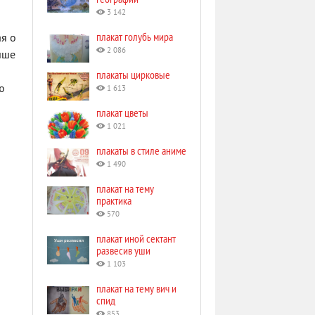
3 142
плакат голубь мира
ая о
2 086
чше
плакаты цирковые
ю
1 613
плакат цветы
1 021
плакаты в стиле аниме
1 490
плакат на тему
практика
570
плакат иной сектант
развесив уши
1 103
плакат на тему вич и
спид
853