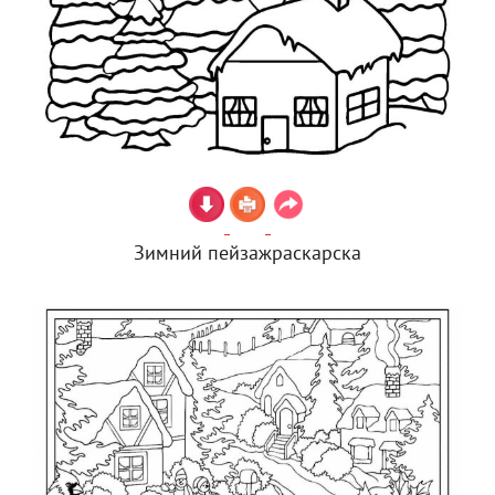
Зимний пейзажраскарска