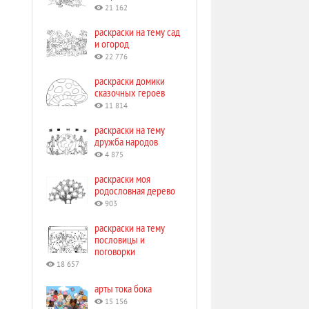
21 162
раскраски на тему сад
и огород
22 776
раскраски домики
сказочных героев
11 814
раскраски на тему
дружба народов
4 875
раскраски моя
родословная дерево
903
раскраски на тему
пословицы и
поговорки
18 657
арты тока бока
15 156