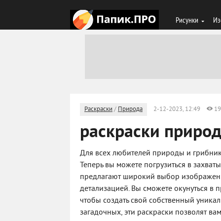
Рисунки
Из
Раскраски
/
Природа
2-12-2023, 12:49
19
раскраски природ
Для всех любителей природы и грибникар
Теперь вы можете погрузиться в захват
предлагают широкий выбор изображени
детализацией. Вы сможете окунуться в п
чтобы создать свой собственный уникал
загадочных, эти раскраски позволят вам