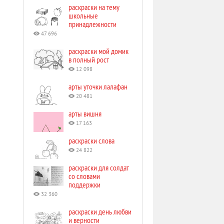
раскраски на тему
школьные
принадлежности
47 696
раскраски мой домик
в полный рост
12 098
арты уточки лалафан
20 481
арты вишня
17 163
раскраски слова
24 822
раскраски для солдат
со словами
поддержки
32 360
раскраски день любви
и верности