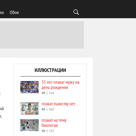
на
Обои
ИЛЛЮСТРАЦИИ
55 лет плакат мужу на
день рождения
1 344
!
плакат пьянству нет
ой
1 600
,
плакат на тему
биология
3 192