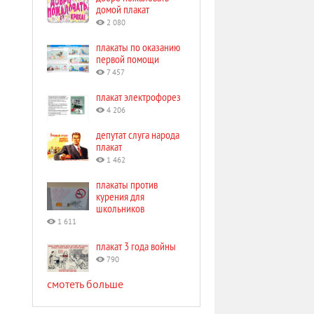
домой плакат
2 080
плакаты по оказанию
первой помощи
7 457
плакат электрофорез
4 206
депутат слуга народа
плакат
1 462
плакаты против
курения для
школьников
1 611
плакат 3 года войны
790
смотеть больше