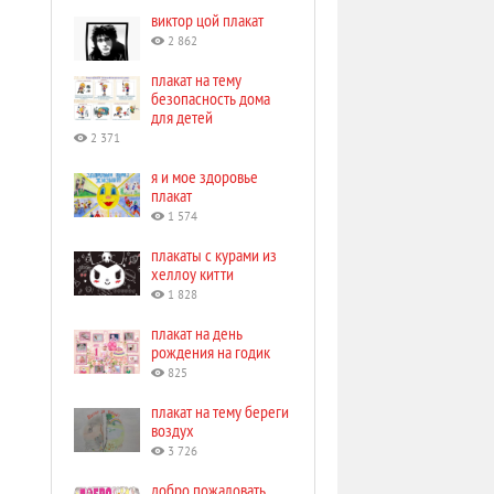
виктор цой плакат
2 862
плакат на тему
безопасность дома
для детей
2 371
я и мое здоровье
плакат
1 574
плакаты с курами из
хеллоу китти
1 828
плакат на день
рождения на годик
825
плакат на тему береги
воздух
3 726
добро пожаловать