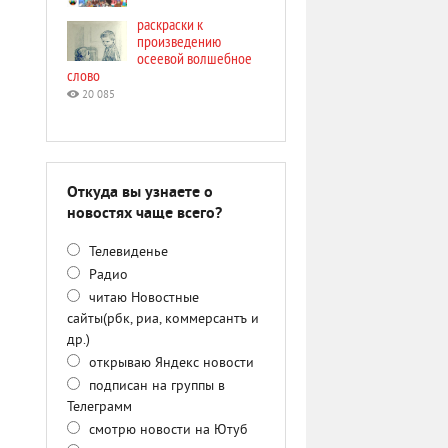
раскраски к
произведению
осеевой волшебное
слово
20 085
Откуда вы узнаете о
новостях чаще всего?
Телевиденье
Радио
читаю Новостные
сайты(рбк, риа, коммерсантъ и
др.)
открываю Яндекс новости
подписан на группы в
Телеграмм
смотрю новости на Ютуб