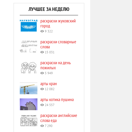
ЛУЧШЕЕ ЗА НЕДЕЛЮ
раскраски жуковский
город
9 322
раскраски словарные
слова
15 031
раскраски на день
пожилых
5 949
арты кран
12 082
арты котика пушина
24 557
раскраски английские
слова еда
7 290