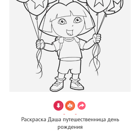
Раскраска Даша путешественница день
рождения