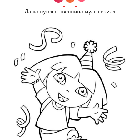
Даша-путешественница мультсериал