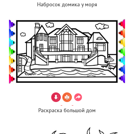
Набросок домика у моря
Раскраска большой дом