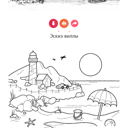
Эскиз виллы