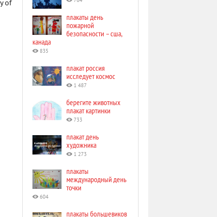
764
y of
плакаты день
пожарной
безопасности – сша,
канада
835
плакат россия
исследует космос
1 487
берегите животных
плакат картинки
733
плакат день
художника
1 273
плакаты
международный день
точки
604
плакаты большевиков