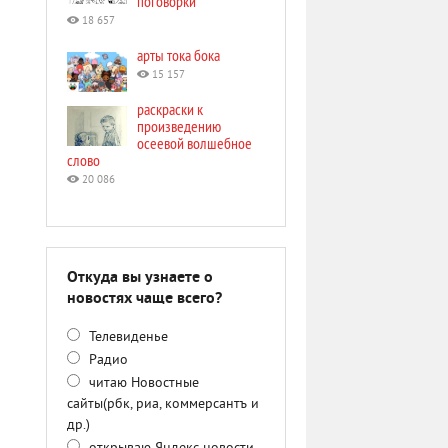
поговорки
18 657
арты тока бока
15 157
раскраски к
произведению
осеевой волшебное
слово
20 086
Откуда вы узнаете о
новостях чаще всего?
Телевиденье
Радио
читаю Новостные
сайты(рбк, риа, коммерсантъ и
др.)