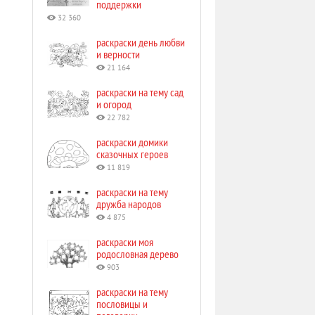
поддержки
32 360
раскраски день любви
и верности
21 164
раскраски на тему сад
и огород
22 782
раскраски домики
сказочных героев
11 819
раскраски на тему
дружба народов
4 875
раскраски моя
родословная дерево
903
раскраски на тему
пословицы и