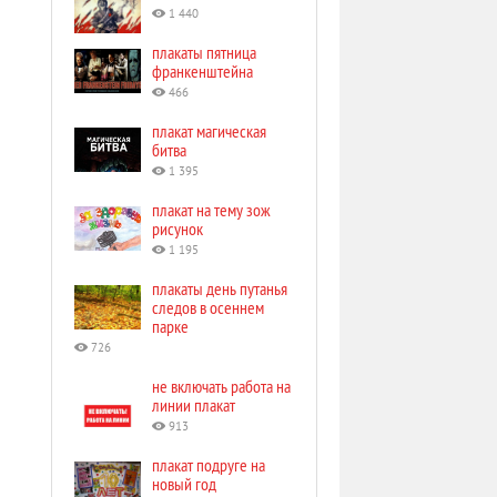
1 440
плакаты пятница
франкенштейна
466
плакат магическая
битва
1 395
плакат на тему зож
рисунок
1 195
плакаты день путанья
следов в осеннем
парке
726
не включать работа на
линии плакат
913
плакат подруге на
новый год