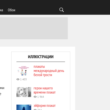
на
Обои
ИЛЛЮСТРАЦИИ
плакаты
международный день
белой трости
1 403
герои нашего
ими
времени плакат
е
1 964
эйфория плакат