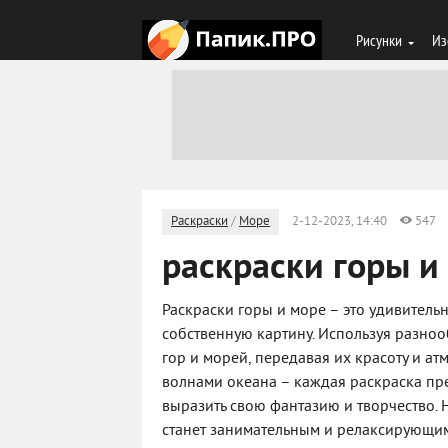
Рисунки
Из
Раскраски
/
Море
2-12-2023, 14:40
547
раскраски горы и
Раскраски горы и море – это удивитель
собственную картину. Используя разно
гор и морей, передавая их красоту и ат
волнами океана – каждая раскраска пр
выразить свою фантазию и творчество. 
станет занимательным и релаксирующим