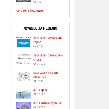
732
смотеть больше
ЛУЧШЕЕ ЗА НЕДЕЛЮ
раскраски жуковский
город
9 322
раскраски словарные
слова
15 031
раскраски на день
пожилых
5 949
арты кран
12 082
арты котика пушина
24 557