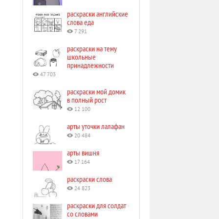
раскраски английские
слова еда
7 291
раскраски на тему
школьные
принадлежности
47 703
раскраски мой домик
в полный рост
12 100
арты уточки лалафан
20 484
арты вишня
17 164
раскраски слова
24 823
раскраски для солдат
со словами