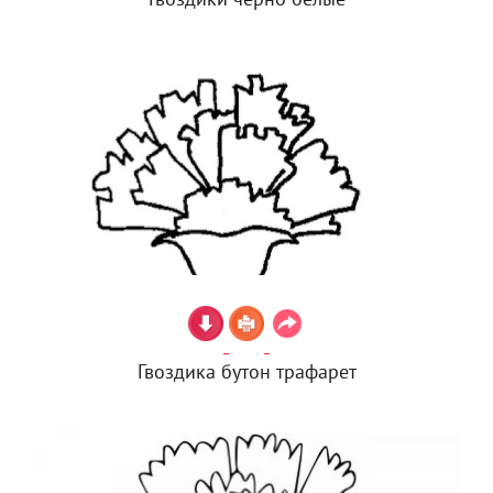
Гвоздики черно белые
Гвоздика бутон трафарет