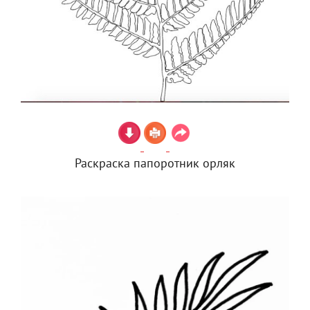
Раскраска папоротник орляк