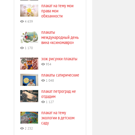
плакат на тему мои
права мои
обязанности
4 639
плакаты
международный день
вина «ксиномавро»
1 170
зож рисунки плакаты
954
плакаты сатирические
1 048
плакат петроград не
отдадим
1 127
плакат на тему
экологии в детском
саду
2 232