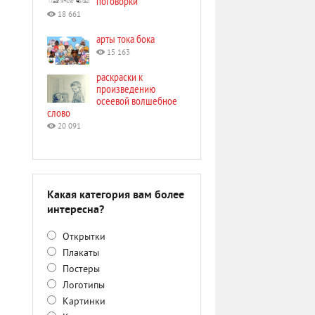
поговорки
18 661
арты тока бока
15 163
раскраски к
произведению
осеевой волшебное
слово
20 091
Какая категория вам более
интересна?
Открытки
Плакаты
Постеры
Логотипы
Картинки