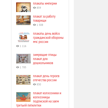
плакаты империи
859
плакат за работу
товарищи
1 508
плакаты день войск
гражданской обороны
мчс россии
1 116
зимующие птицы
плакат для
дошкольников
1 785
плакат день героев
отечества россии
830
плакат колхозники и
колхозницы
подпиской на заем
третьей пятилетки