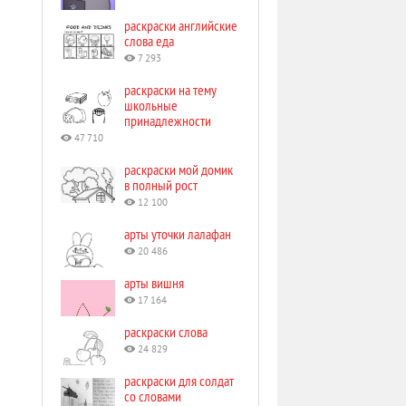
раскраски английские
слова еда
7 293
раскраски на тему
школьные
принадлежности
47 710
раскраски мой домик
в полный рост
12 100
арты уточки лалафан
20 486
арты вишня
17 164
раскраски слова
24 829
раскраски для солдат
со словами