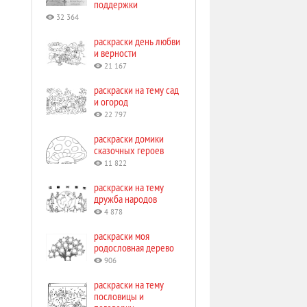
поддержки
32 364
раскраски день любви
и верности
21 167
раскраски на тему сад
и огород
22 797
раскраски домики
сказочных героев
11 822
раскраски на тему
дружба народов
4 878
раскраски моя
родословная дерево
906
раскраски на тему
пословицы и