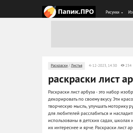
Рисунки
Из
Раскраски
/
Листья
4-12-2023, 14:30
234
раскраски лист а
Раскраски лист арбуза - это набор изо
декорировать по своему вкусу. Эти кра
творческую мысль, улучшать моторику р
для любителей расслабиться и насладить
использованы в детских садах, школах 
их интереснее и ярче. Раскраски лист ар