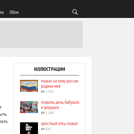
на
Обои
ИЛЛЮСТРАЦИИ
плакат на тему россия
родина моя
1 519
плакаты день бабушек
и дедушек
м
3 248
ыть
лать
крестный отец плакат
825