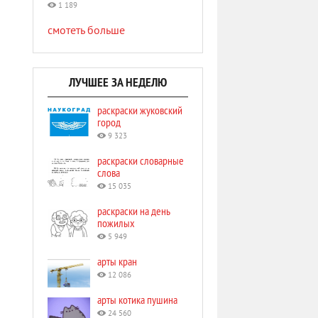
1 189
смотеть больше
ЛУЧШЕЕ ЗА НЕДЕЛЮ
раскраски жуковский
город
9 323
раскраски словарные
слова
15 035
раскраски на день
пожилых
5 949
арты кран
12 086
арты котика пушина
24 560