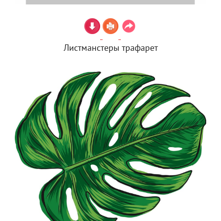
Листманстеры трафарет