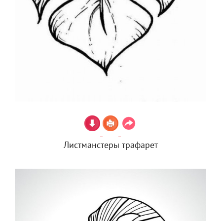
Листманстеры трафарет