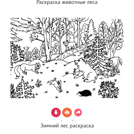
Раскраска животные леса
Зимний лес раскраска