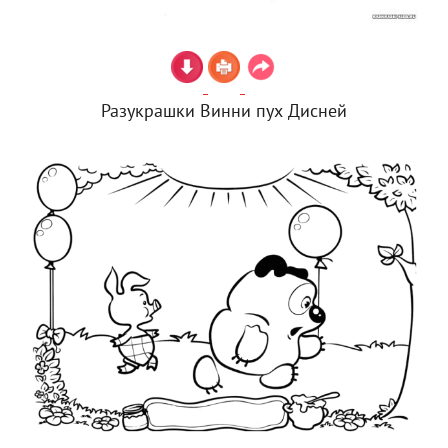
Разукрашки Винни пух Дисней