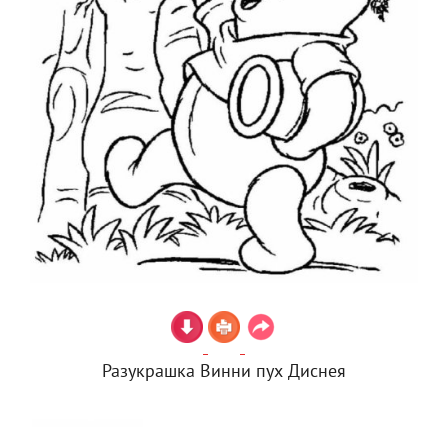
Разукрашка Винни пух Диснея