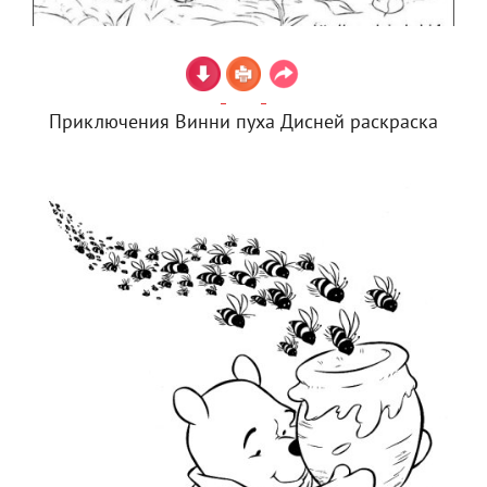
Приключения Винни пуха Дисней раскраска