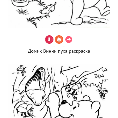
Домик Винни пуха раскраска