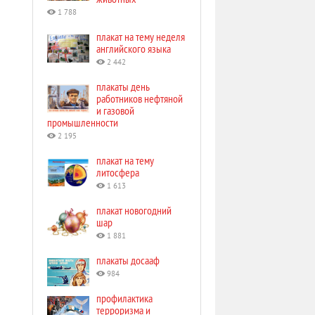
1 788
плакат на тему неделя
английского языка
2 442
плакаты день
работников нефтяной
и газовой
промышленности
2 195
плакат на тему
литосфера
1 613
плакат новогодний
шар
1 881
плакаты досааф
984
профилактика
терроризма и