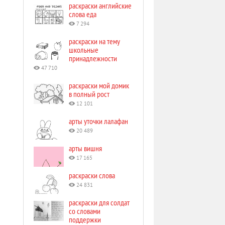
раскраски английские
слова еда
7 294
раскраски на тему
школьные
принадлежности
47 710
раскраски мой домик
в полный рост
12 101
арты уточки лалафан
20 489
арты вишня
17 165
раскраски слова
24 831
раскраски для солдат
со словами
поддержки