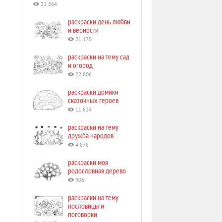
32 364
раскраски день любви
и верности
21 170
раскраски на тему сад
и огород
22 806
раскраски домики
сказочных героев
11 824
раскраски на тему
дружба народов
4 878
раскраски моя
родословная дерево
906
раскраски на тему
пословицы и
поговорки