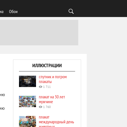
на
Обои
ИЛЛЮСТРАЦИИ
спутник и погром
плакаты
1 711
сию
плакат на 30 лет
мужчине
1 760
зию
плакат
международный день
животных