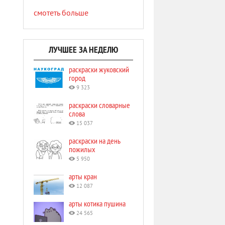
смотеть больше
ЛУЧШЕЕ ЗА НЕДЕЛЮ
раскраски жуковский
город
9 323
раскраски словарные
слова
15 037
раскраски на день
пожилых
5 950
арты кран
12 087
арты котика пушина
24 565