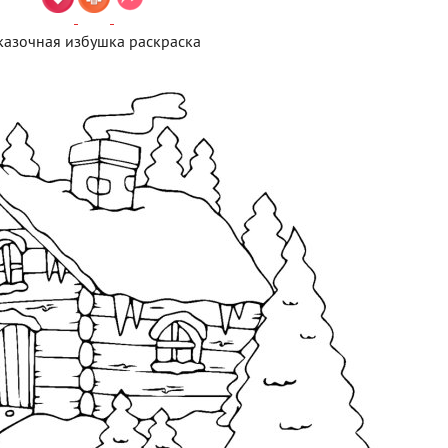
казочная избушка раскраска