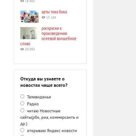
18 665
арты тока бока
15 166
раскраски к
произведению
осеевой волшебное
слово
20 092
Откуда вы узнаете о
новостях чаще всего?
Телевиденье
Радио
читаю Новостные
сайты(рбк, риа, коммерсантъ и
др.)
открываю Яндекс новости