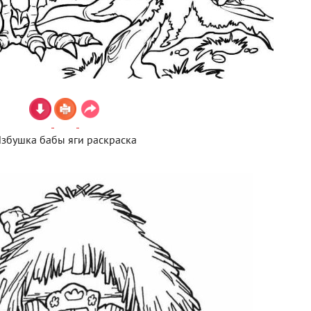
збушка бабы яги раскраска