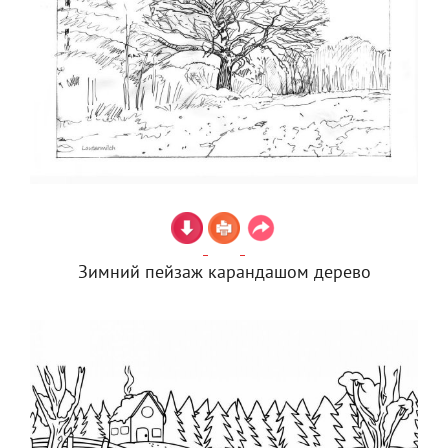
Зимний пейзаж карандашом дерево