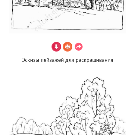
Эскизы пейзажей для раскрашивания