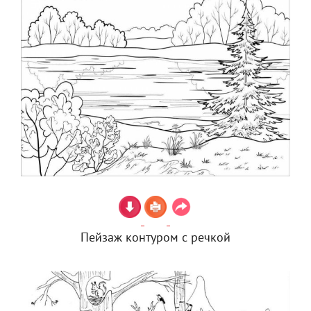
Пейзаж контуром с речкой