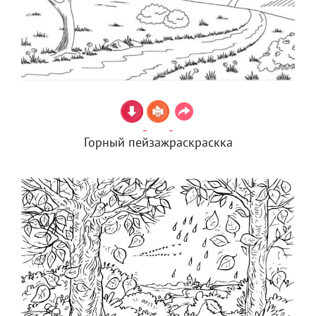
Горный пейзажраскраскка