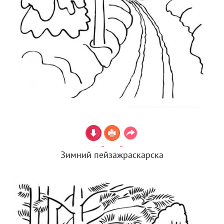
Зимний пейзажраскарска