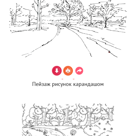
Пейзаж рисунок карандашом