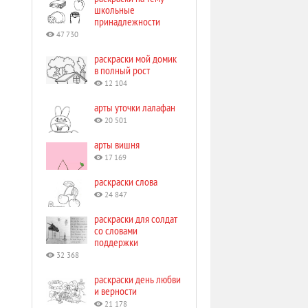
школьные
принадлежности
47 730
раскраски мой домик
в полный рост
12 104
арты уточки лалафан
20 501
арты вишня
17 169
раскраски слова
24 847
раскраски для солдат
со словами
поддержки
32 368
раскраски день любви
и верности
21 178