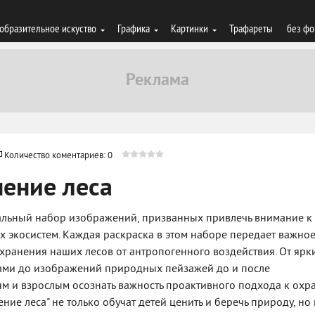
образительное искуство
Графика
Картинки
Трафареты
без фо
Количество коментариев: 0
нение леса
икальный набор изображений, призванных привлечь внимание к
х экосистем. Каждая раскраска в этом наборе передает важно
хранения наших лесов от антропогенного воздействия. От ярк
дами до изображений природных пейзажей до и после
тям и взрослым осознать важность проактивного подхода к охр
ие леса" не только обучат детей ценить и беречь природу, но 