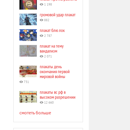
1 198
громовой удар плакат
882
плакат блю лок
2 787
плакат на тему
вандализм
2 071
плакаты день
окончания первой
мировой войны
731
плакаты вс рф в
высоком разрешении
12 660
смотеть больше