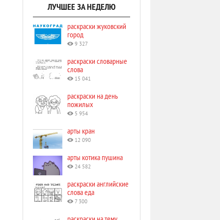
ЛУЧШЕЕ ЗА НЕДЕЛЮ
раскраски жуковский
город
9 327
раскраски словарные
слова
15 041
раскраски на день
пожилых
5 954
арты кран
12 090
арты котика пушина
24 582
раскраски английские
слова еда
7 300
раскраски на тему