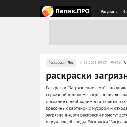
Рисунки
Из
Раскраски
/
Лес
4-12-2023, 09:37
356
раскраски загряз
Раскраски "Загрязнение леса" - это ун
серьезной проблеме загрязнения лесны
послание о необходимости защиты и со
красочных картинок с мусором и отхо
загрязнения, эти раскраски помогут де
окружающей среды. Раскраски "Загрязнен