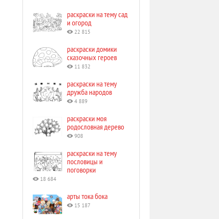
раскраски на тему сад
и огород
22 815
раскраски домики
сказочных героев
11 832
раскраски на тему
дружба народов
4 889
раскраски моя
родословная дерево
908
раскраски на тему
пословицы и
поговорки
18 684
арты тока бока
15 187