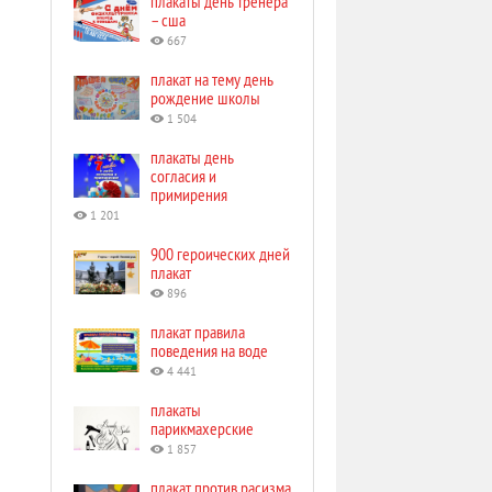
плакаты день тренера
– сша
667
плакат на тему день
рождение школы
1 504
плакаты день
согласия и
примирения
1 201
900 героических дней
плакат
896
плакат правила
поведения на воде
4 441
плакаты
парикмахерские
1 857
плакат против расизма