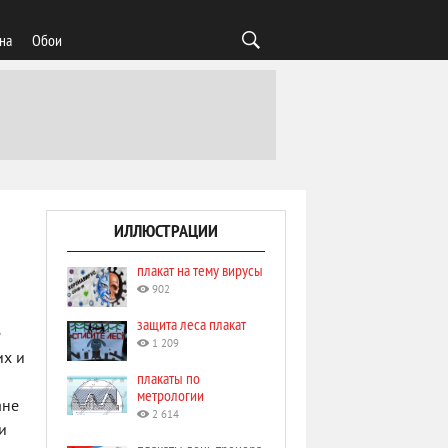
на
Обои
ИЛЛЮСТРАЦИИ
плакат на тему вирусы
902
защита леса плакат
е
1 209
их и
плакаты по
метрологии
ане
2 614
и