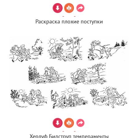
Раскраска плохие поступки
Херлуф Бидструп темпераменты