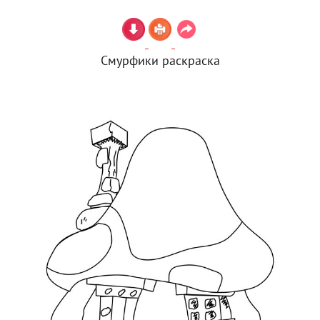
Смурфики раскраска