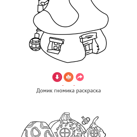
Домик гномика раскраска