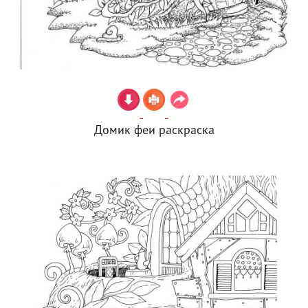
Домик феи раскраска