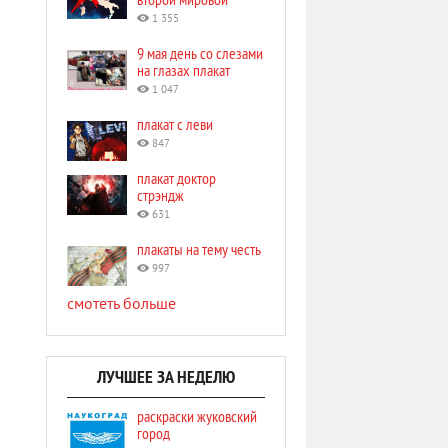
1 355
9 мая день со слезами
на глазах плакат
1 047
плакат с леви
847
плакат доктор
стрэндж
631
плакаты на тему честь
997
смотеть больше
ЛУЧШЕЕ ЗА НЕДЕЛЮ
раскраски жуковский
город