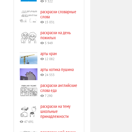
9 322
раскраски словарные
слова
15 031
раскраски на день
пожилых
5 949
арты кран
12 082
арты котика пушина
24 553
раскраски английские
слова еда
7 290
раскраски на тему
школьные
принадлежности
47 691