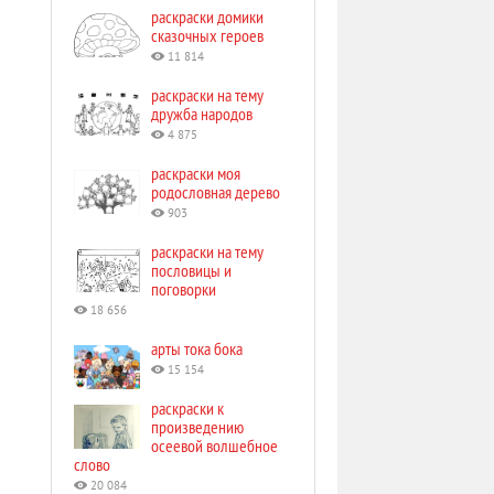
раскраски домики
сказочных героев
11 814
раскраски на тему
дружба народов
4 875
раскраски моя
родословная дерево
903
раскраски на тему
пословицы и
поговорки
18 656
арты тока бока
15 154
раскраски к
произведению
осеевой волшебное
слово
20 084