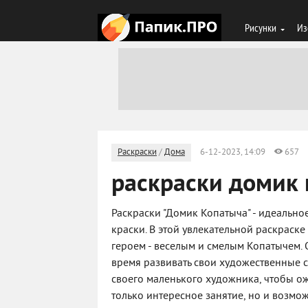
Рисунки
Из
Раскраски
/
Дома
6-12-2023, 14:09
657
раскраски домик
Раскраски "Домик Копатыча" - идеально
краски. В этой увлекательной раскраск
героем - веселым и смелым Копатычем.
время развивать свои художественные 
своего маленького художника, чтобы ожи
только интересное занятие, но и возмо