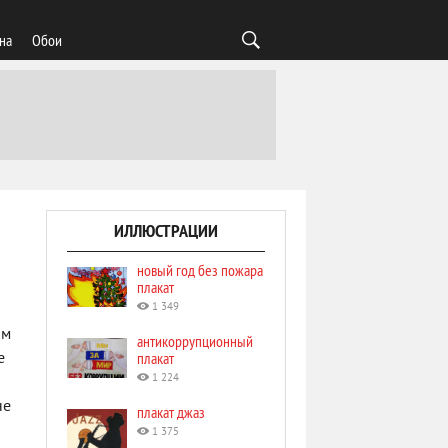
на
Обои
ИЛЛЮСТРАЦИИ
новый год без пожара
плакат
1 349
ым
антикоррупционный
плакат
е
1 224
не
плакат джаз
1 375