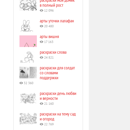
раскраски мой домик
в полный рост
12 096
арты уточки лалафан
20 480
арты вишня
17 163
раскраски слова
24 821
раскраски для солдат
со словами
поддержки
32 360
раскраски день любви
и верности
21 160
раскраски на тему сад
и огород
22 769