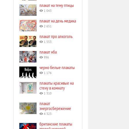
плакат на тему птицы
1 043
плакат на день медика
2 651
плакат про алкоголь
1 553
плакат нба
996
черно белые плакаты
1 176
плакаты красивые на
стену в комнату
1 310
плакат
энергосбережение
4 323
британские плакаты
второй мировой