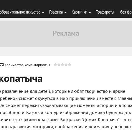
образительное искуство
Графика
Картинки
Трафареты
без фо
Количество коментариев: 0
 копатыча
е развлечение для детей, которые любят творчество и яркие
е ребенок сможет окунуться в мир приключений вместе с главн
 Он сможет пережить захватывающие моменты истории и в то ж
способности. Каждый контур изображения домика будет ждать
вить его яркими красками. Раскраски "Домик Копатыча" - это 
жность развития моторики, воображения и внимания у ребенка.