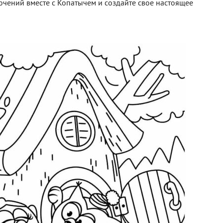
ючений вместе с Копатычем и создайте свое настоящее