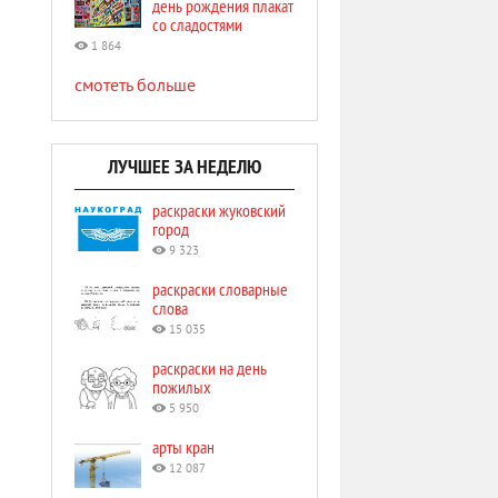
день рождения плакат
со сладостями
1 864
смотеть больше
ЛУЧШЕЕ ЗА НЕДЕЛЮ
раскраски жуковский
город
9 323
раскраски словарные
слова
15 035
раскраски на день
пожилых
5 950
арты кран
12 087