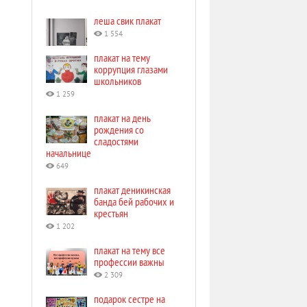
леша свик плакат
1 554
плакат на тему
коррупция глазами
школьников
1 259
плакат на день
рождения со
сладостями
начальнице
649
плакат деникинская
банда бей рабочих и
крестьян
1 202
плакат на тему все
профессии важны
2 309
подарок сестре на