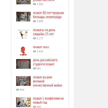
2 056
плакат 80 лет прорыва
блокады ленинграда
3 899
плакаты на день
свадьбы 25 лет
2 177
плакат тихо
4 829
день российского
студента плакат
981
плакат ко дню
великой
отечественной войне
946
плакат с конфетами на
новый год
880