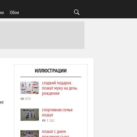
на
Обои
ИЛЛЮСТРАЦИИ
сладкий подарок
плакат мужу на день
рождения
870
ие
спортивная семья
плакат
3 261
плакат с днем
рождения сына