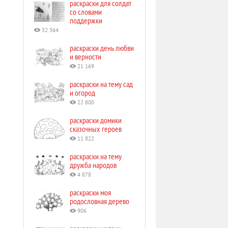
раскраски для солдат
со словами
поддержки
32 364
раскраски день любви
и верности
21 169
раскраски на тему сад
и огород
22 800
раскраски домики
сказочных героев
11 822
раскраски на тему
дружба народов
4 878
раскраски моя
родословная дерево
906