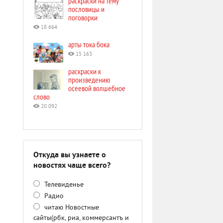
раскраски на тему
пословицы и
поговорки
18 664
арты тока бока
15 163
раскраски к
произведению
осеевой волшебное
слово
20 092
Откуда вы узнаете о
новостях чаще всего?
Телевиденье
Радио
читаю Новостные
сайты(рбк, риа, коммерсантъ и