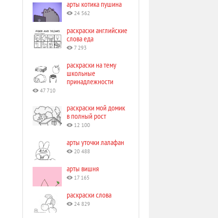
арты котика пушина
24 562
раскраски английские
слова еда
7 293
раскраски на тему
школьные
принадлежности
47 710
раскраски мой домик
в полный рост
12 100
арты уточки лалафан
20 488
арты вишня
17 165
раскраски слова
24 829