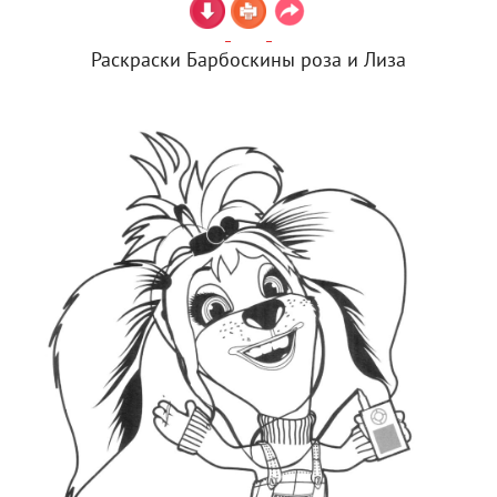
Раскраски Барбоскины роза и Лиза