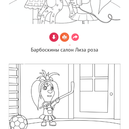
Барбоскины салон Лиза роза