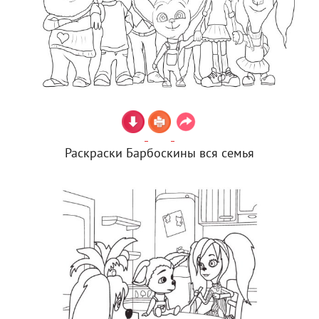
Раскраски Барбоскины вся семья