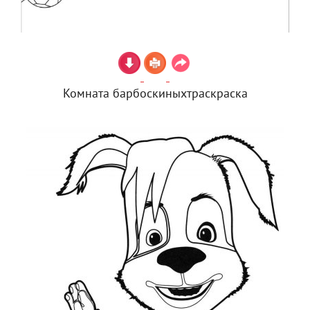
Комната барбоскиныхтраскраска