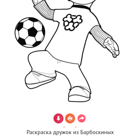
Раскраска дружок из Барбоскиных