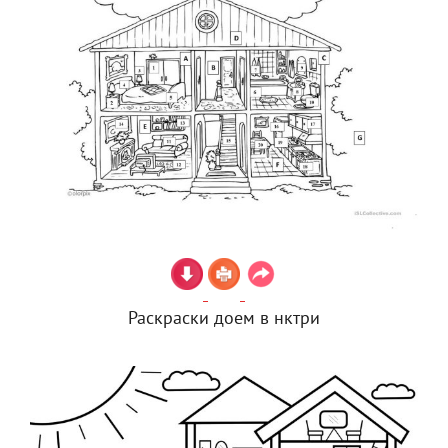
Раскраски доем в нктри