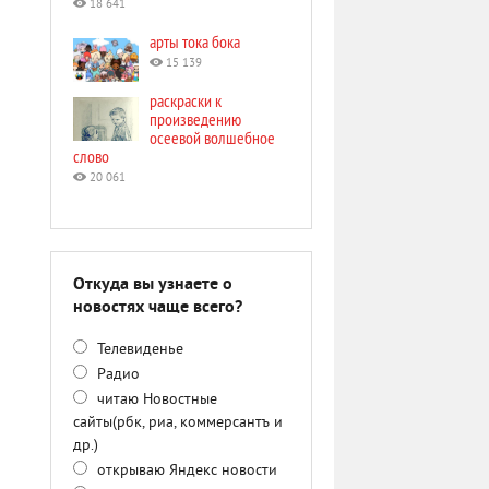
18 641
арты тока бока
15 139
раскраски к
произведению
осеевой волшебное
слово
20 061
Откуда вы узнаете о
новостях чаще всего?
Телевиденье
Радио
читаю Новостные
сайты(рбк, риа, коммерсантъ и
др.)
открываю Яндекс новости