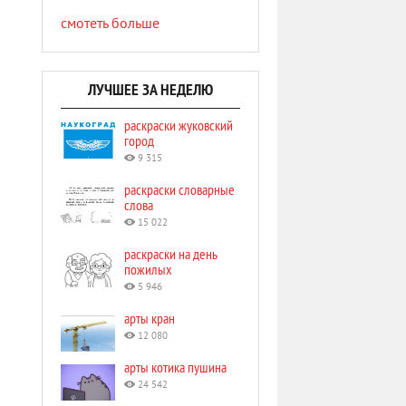
смотеть больше
ЛУЧШЕЕ ЗА НЕДЕЛЮ
раскраски жуковский
город
9 315
раскраски словарные
слова
15 022
раскраски на день
пожилых
5 946
арты кран
12 080
арты котика пушина
24 542