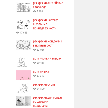
раскраски английские
слова еда
7 286
раскраски на тему
школьные
принадлежности
47 665
раскраски мой домик
в полный рост
12 086
арты уточки лалафан
20 458
арты вишня
17 159
раскраски слова
24 809
раскраски для солдат
со словами
поддержки