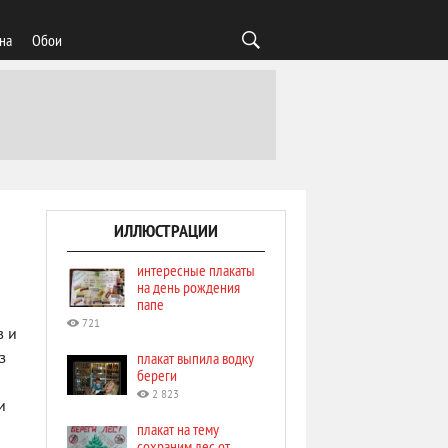
на
Обои
ИЛЛЮСТРАЦИИ
интересные плакаты
на день рождения
папе
721
в и
плакат выпила водку
з
береги
2 823
и
плакат на тему
сохраним лес от