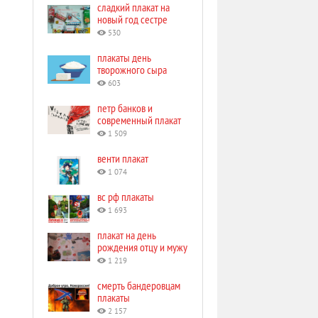
сладкий плакат на
новый год сестре
530
плакаты день
творожного сыра
603
петр банков и
современный плакат
1 509
венти плакат
1 074
вс рф плакаты
1 693
плакат на день
рождения отцу и мужу
1 219
смерть бандеровцам
плакаты
2 157