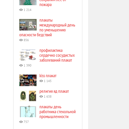
пожара
1 214
плакаты
международный день
по уменьшению
опасности бедствий
856
профилактика
сердечно сосудистых
заболеваний плакат
1 390
kiss плакат
1 145
религия яд плакат
1 638
плакаты день
работника стекольной
промышленности
757