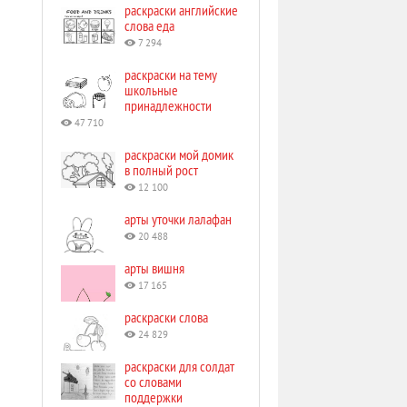
раскраски английские
слова еда
7 294
раскраски на тему
школьные
принадлежности
47 710
раскраски мой домик
в полный рост
12 100
арты уточки лалафан
20 488
арты вишня
17 165
раскраски слова
24 829
раскраски для солдат
со словами
поддержки