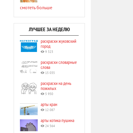
смотеть больше
ЛУЧШЕЕ ЗА НЕДЕЛЮ
раскраски жуковский
город
9 323
раскраски словарные
слова
15 035
раскраски на день
пожилых
5 950
арты кран
12 087
арты котика пушина
24 564