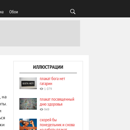
на
Обои
ИЛЛЮСТРАЦИИ
плакат бога нет
гагарин
1 079
, на
плакат посвященный
дню здоровья
ты.
949
и
ься
скорей бы
понедельник и снова
ски
на работу плакат