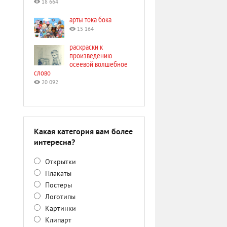
18 664
арты тока бока
15 164
раскраски к
произведению
осеевой волшебное
слово
20 092
Какая категория вам более
интересна?
Открытки
Плакаты
Постеры
Логотипы
Картинки
Клипарт