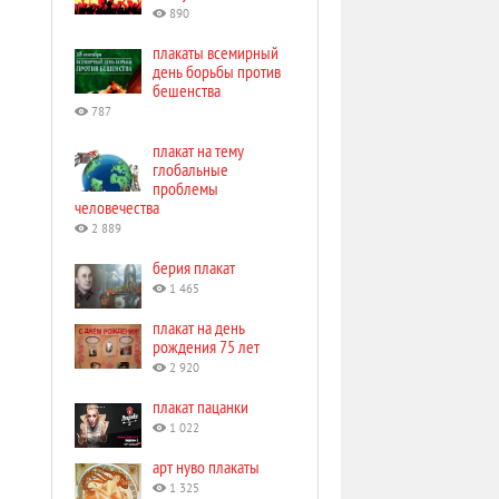
890
плакаты всемирный
день борьбы против
бешенства
787
плакат на тему
глобальные
проблемы
человечества
2 889
берия плакат
1 465
плакат на день
рождения 75 лет
2 920
плакат пацанки
1 022
арт нуво плакаты
1 325