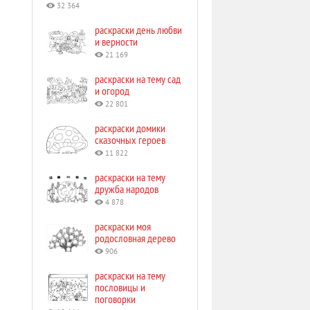
32 364
раскраски день любви
и верности
21 169
раскраски на тему сад
и огород
22 801
раскраски домики
сказочных героев
11 822
раскраски на тему
дружба народов
4 878
раскраски моя
родословная дерево
906
раскраски на тему
пословицы и
поговорки