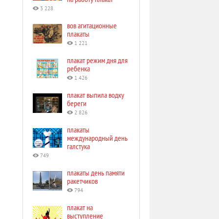
3 228
вов агитационные
плакаты
1 221
плакат режим дня для
ребенка
1 426
плакат выпила водку
береги
2 826
плакаты
международный день
галстука
749
плакаты день памяти
ракетчиков
794
плакат на
выступление