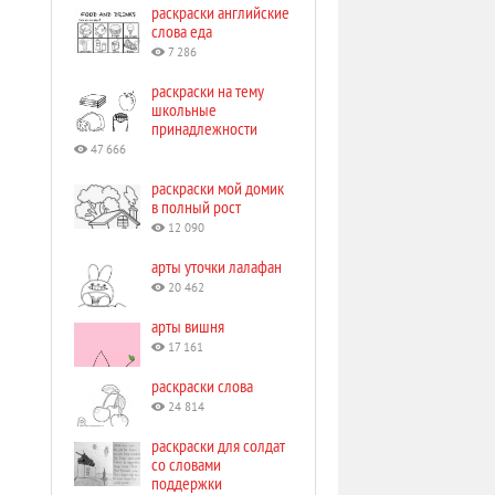
раскраски английские
слова еда
7 286
раскраски на тему
школьные
принадлежности
47 666
раскраски мой домик
в полный рост
12 090
арты уточки лалафан
20 462
арты вишня
17 161
раскраски слова
24 814
раскраски для солдат
со словами
поддержки