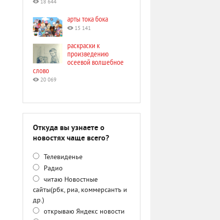
18 644
арты тока бока
15 141
раскраски к
произведению
осеевой волшебное
слово
20 069
Откуда вы узнаете о
новостях чаще всего?
Телевиденье
Радио
читаю Новостные
сайты(рбк, риа, коммерсантъ и
др.)
открываю Яндекс новости