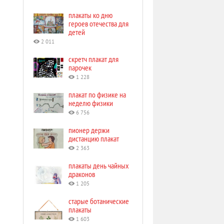
плакаты ко дню
героев отечества для
детей
2 011
скретч плакат для
парочек
1 228
плакат по физике на
неделю физики
6 756
пионер держи
дистанцию плакат
2 363
плакаты день чайных
драконов
1 205
старые ботанические
плакаты
1 603