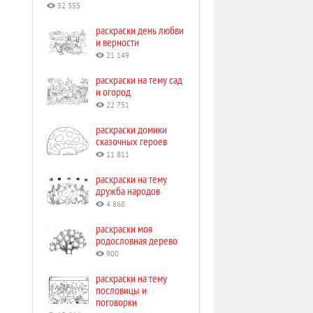
32 355
раскраски день любви
и верности
21 149
раскраски на тему сад
и огород
22 751
раскраски домики
сказочных героев
11 811
раскраски на тему
дружба народов
4 868
раскраски моя
родословная дерево
900
раскраски на тему
пословицы и
поговорки