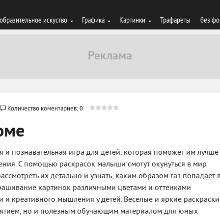
образительное искуство
Графика
Картинки
Трафареты
без фо
Количество коментариев: 0
оме
ая и познавательная игра для детей, которая поможет им лучше
жения. С помощью раскрасок малыши смогут окунуться в мир
ссмотреть их детально и узнать, каким образом газ попадает 
крашивание картинок различными цветами и оттенками
 и креативного мышления у детей. Веселые и яркие раскраски
анятием, но и полезным обучающим материалом для юных