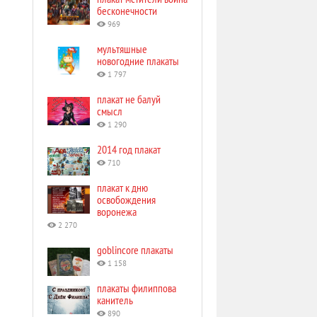
бесконечности
969
мультяшные
новогодние плакаты
1 797
плакат не балуй
смысл
1 290
2014 год плакат
710
плакат к дню
освобождения
воронежа
2 270
goblincore плакаты
1 158
плакаты филиппова
канитель
890