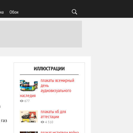
на
Обои
ИЛЛЮСТРАЦИИ
плакаты всемирный
день
аудиовизуального
наследия
677
в
плакаты кб для
аттестации
 газ
4 510
плакат мстители война