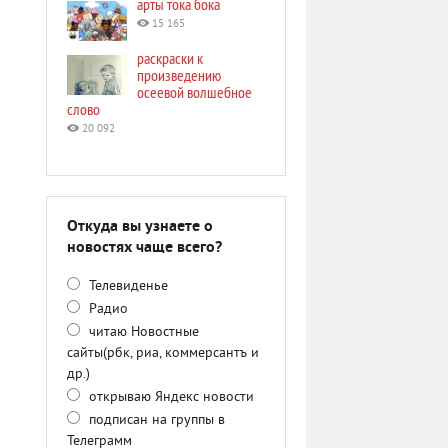
арты тока бока
15 165
раскраски к
произведению
осеевой волшебное
слово
20 092
Откуда вы узнаете о
новостях чаще всего?
Телевиденье
Радио
читаю Новостные
сайты(рбк, риа, коммерсантъ и
др.)
открываю Яндекс новости
подписан на группы в
Телеграмм