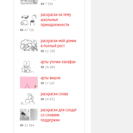
7 294
раскраски на тему
школьные
принадлежности
47 710
раскраски мой домик
в полный рост
12 100
арты уточки лалафан
20 489
арты вишня
17 165
раскраски слова
24 831
раскраски для солдат
со словами
поддержки
32 364