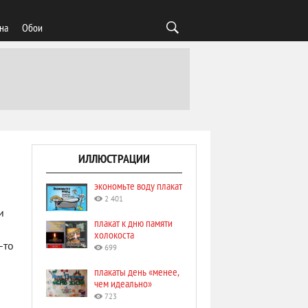
на
Обои
ИЛЛЮСТРАЦИИ
экономьте воду плакат
2 401
и
плакат к дню памяти
холокоста
-то
699
плакаты день «менее,
чем идеально»
723