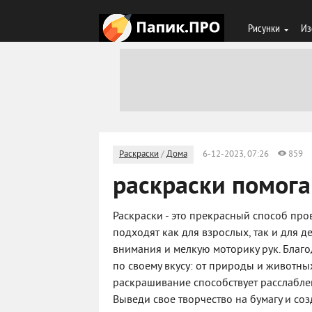
Рисунки
Из
Раскраски
/
Дома
6-12-2023, 07:26
859
раскраски помога
Раскраски - это прекрасный способ про
подходят как для взрослых, так и для 
внимания и мелкую моторику рук. Благ
по своему вкусу: от природы и животных
раскрашивание способствует расслаблен
Выведи свое творчество на бумагу и со