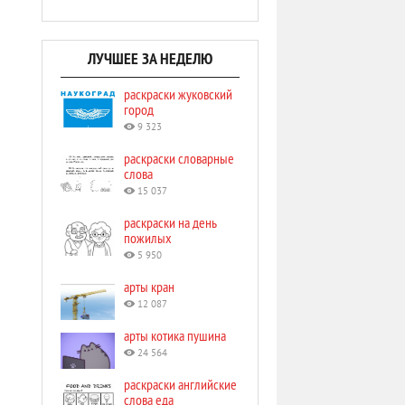
ЛУЧШЕЕ ЗА НЕДЕЛЮ
раскраски жуковский
город
9 323
раскраски словарные
слова
15 037
раскраски на день
пожилых
5 950
арты кран
12 087
арты котика пушина
24 564
раскраски английские
слова еда