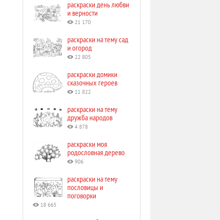
раскраски день любви
и верности
21 170
раскраски на тему сад
и огород
22 805
раскраски домики
сказочных героев
11 822
раскраски на тему
дружба народов
4 878
раскраски моя
родословная дерево
906
раскраски на тему
пословицы и
поговорки
18 665