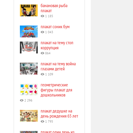
банановая рыба
плакат
1 185
плакат соник бум
1 043
плакат на тему стоп
коррупция
864
плакат на тему война
глазами детей
1 109
геометрические
фигуры плакат для
дошкольников
2 296
плакат дедушке на
день рождения 65 лет
1 795
плакат один день из