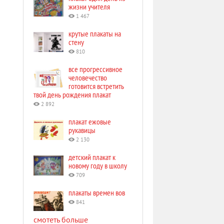
жизни учителя
1 467
крутые плакаты на
стену
810
все прогрессивное
человечество
готовится встретить
твой день рождения плакат
2 892
плакат ежовые
рукавицы
2 130
детский плакат к
новому году в школу
709
плакаты времен вов
841
смотеть больше