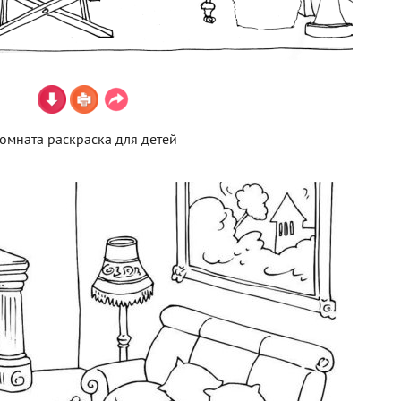
омната раскраска для детей