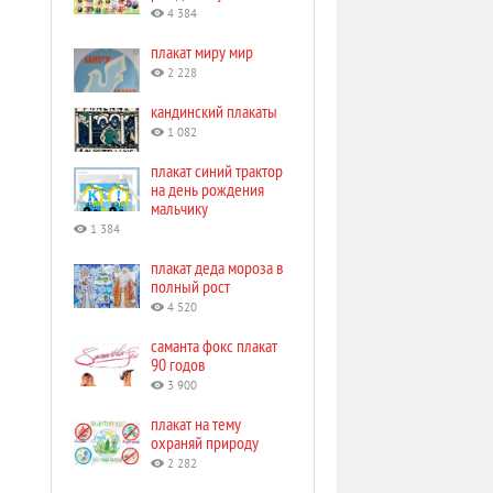
4 384
плакат миру мир
2 228
кандинский плакаты
1 082
плакат синий трактор
на день рождения
мальчику
1 384
плакат деда мороза в
полный рост
4 520
саманта фокс плакат
90 годов
3 900
плакат на тему
охраняй природу
2 282