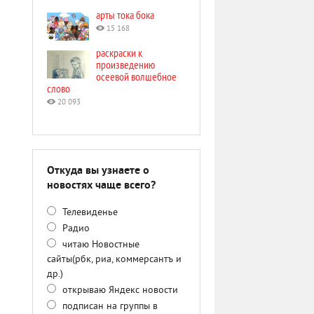
арты тока бока
15 168
раскраски к
произведению
осеевой волшебное
слово
20 093
Откуда вы узнаете о
новостях чаще всего?
Телевиденье
Радио
читаю Новостные
сайты(рбк, риа, коммерсантъ и
др.)
открываю Яндекс новости
подписан на группы в