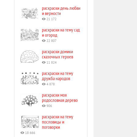
раскраски день любви
и верности
21 172
раскраски на тему сад
и огород
22 807
раскраски домики
сказочных героев
11 824
раскраски на тему
дружба народов
4 878
раскраски моя
родословная дерево
906
раскраски на тему
пословицы и
поговорки
18 666