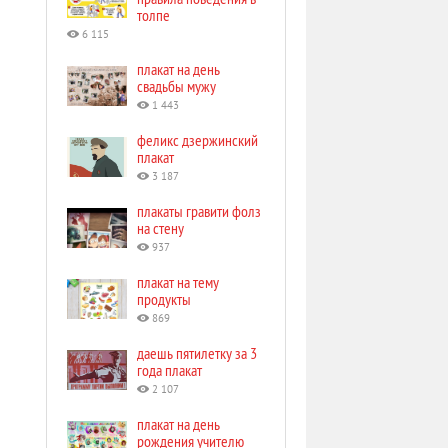
толпе
6 115
плакат на день
свадьбы мужу
1 443
феликс дзержинский
плакат
3 187
плакаты гравити фолз
на стену
937
плакат на тему
продукты
869
даешь пятилетку за 3
года плакат
2 107
плакат на день
рождения учителю