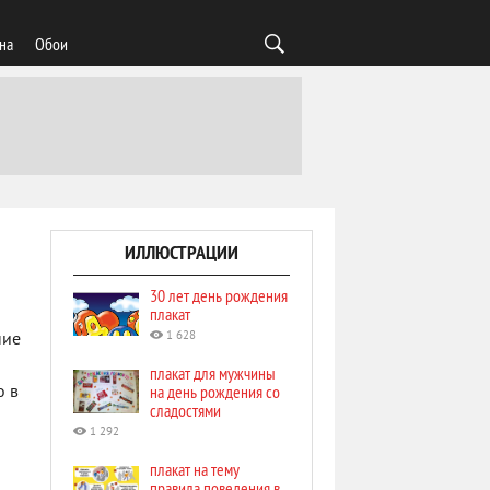
на
Обои
ИЛЛЮСТРАЦИИ
30 лет день рождения
плакат
1 628
ние
плакат для мужчины
на день рождения со
о в
сладостями
1 292
плакат на тему
правила поведения в