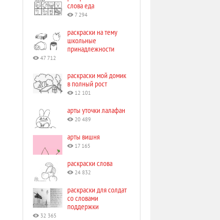
слова еда
7 294
раскраски на тему
школьные
принадлежности
47 712
раскраски мой домик
в полный рост
12 101
арты уточки лалафан
20 489
арты вишня
17 165
раскраски слова
24 832
раскраски для солдат
со словами
поддержки
32 365