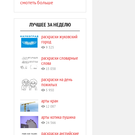
смотеть больше
ЛУЧШЕЕ ЗА НЕДЕЛЮ
раскраски жуковский
город
9 325
раскраски словарные
слова
15 038
раскраски на день
пожилых
5 950
арты кран
12 087
арты котика пушина
24 566
раскраски английские