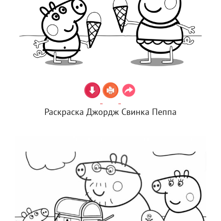
Раскраска Джордж Свинка Пеппа