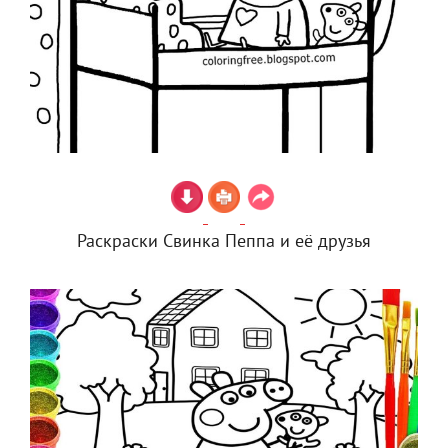
Раскраски Свинка Пеппа и её друзья