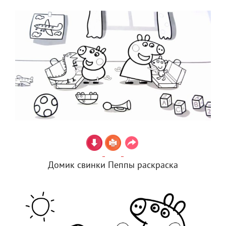
Домик свинки Пеппы раскраска