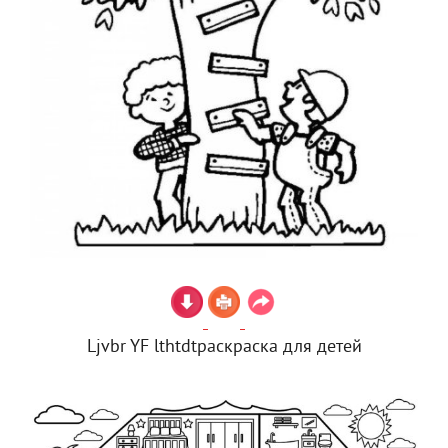
Ljvbr YF lthtdtраскраска для детей