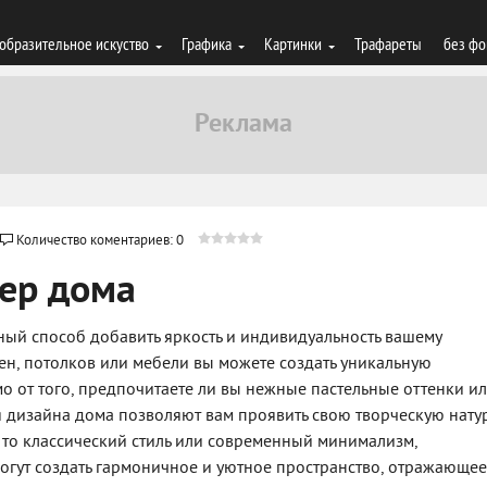
образительное искуство
Графика
Картинки
Трафареты
без фо
Количество коментариев: 0
ер дома
чный способ добавить яркость и индивидуальность вашему
ен, потолков или мебели вы можете создать уникальную
о от того, предпочитаете ли вы нежные пастельные оттенки и
я дизайна дома позволяют вам проявить свою творческую нату
то классический стиль или современный минимализм,
гут создать гармоничное и уютное пространство, отражающее