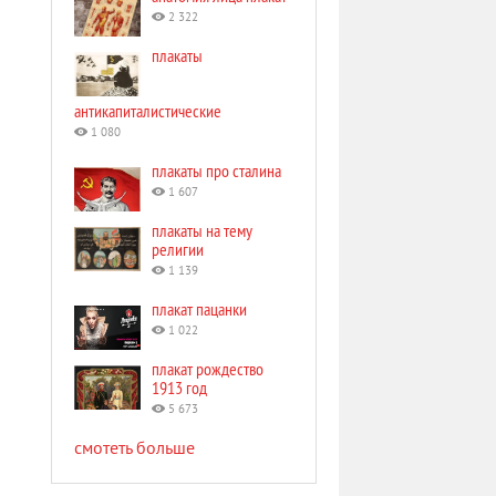
2 322
плакаты
антикапиталистические
1 080
плакаты про сталина
1 607
плакаты на тему
религии
1 139
плакат пацанки
1 022
плакат рождество
1913 год
5 673
смотеть больше