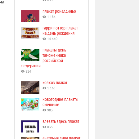
639
ма
плакат роналдиньо
1 184
гарри поттер плакат
на день рождения
14 440
плакаты день
таможенника
российской
федерации
814
колхоз плакат
1 165
новогодние плакаты
смешные
983
влезать здесь плакат
833
анатомия лица плакат