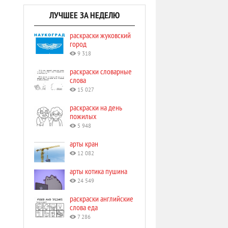
ЛУЧШЕЕ ЗА НЕДЕЛЮ
раскраски жуковский
город
9 318
раскраски словарные
слова
15 027
раскраски на день
пожилых
5 948
арты кран
12 082
арты котика пушина
24 549
раскраски английские
слова еда
7 286