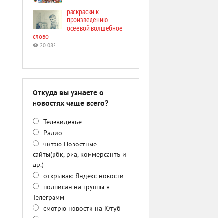
раскраски к
произведению
осеевой волшебное
слово
20 082
Откуда вы узнаете о
новостях чаще всего?
Телевиденье
Радио
читаю Новостные
сайты(рбк, риа, коммерсантъ и
др.)
открываю Яндекс новости
подписан на группы в
Телеграмм
смотрю новости на Ютуб