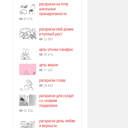
раскраски на тему
школьные
принадлежности
47 676
раскраски мой домик
в полный рост
12 093
арты уточки лалафан
20 474
арты вишня
17 163
раскраски слова
24 820
раскраски для солдат
со словами
поддержки
32 356
раскраски день любви
и верности