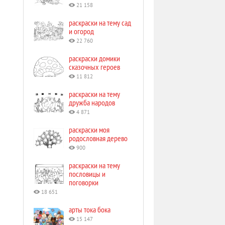
21 158
раскраски на тему сад
и огород
22 760
раскраски домики
сказочных героев
11 812
раскраски на тему
дружба народов
4 871
раскраски моя
родословная дерево
900
раскраски на тему
пословицы и
поговорки
18 651
арты тока бока
15 147