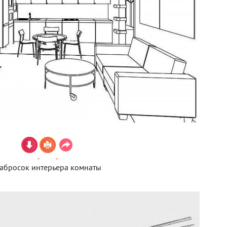
абросок интерьера комнаты