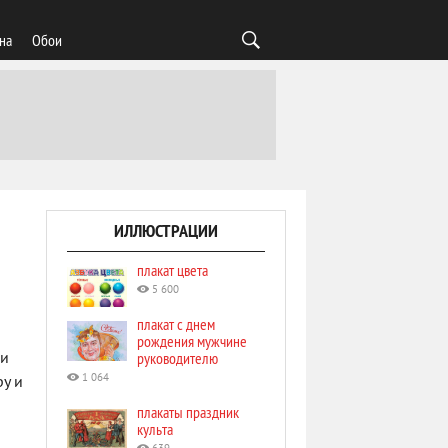
на
Обои
ИЛЛЮСТРАЦИИ
плакат цвета
5 600
плакат с днем
рождения мужчине
руководителю
ли
1 064
ру и
плакаты праздник
культа