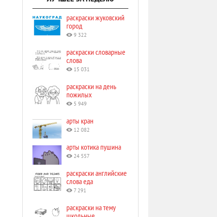
раскраски жуковский
город
9 322
раскраски словарные
слова
15 031
раскраски на день
пожилых
5 949
арты кран
12 082
арты котика пушина
24 557
раскраски английские
слова еда
7 291
раскраски на тему
школьные