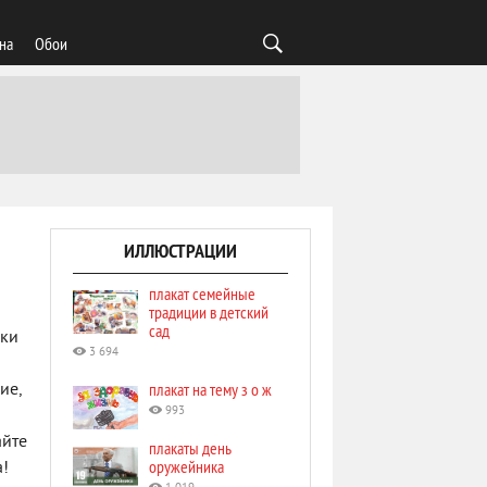
на
Обои
ИЛЛЮСТРАЦИИ
плакат семейные
традиции в детский
сад
ски
3 694
плакат на тему з о ж
ие,
993
айте
плакаты день
оружейника
а!