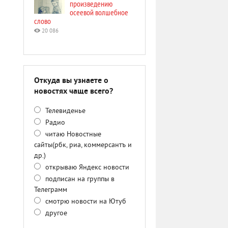
произведению
осеевой волшебное
слово
20 086
Откуда вы узнаете о
новостях чаще всего?
Телевиденье
Радио
читаю Новостные
сайты(рбк, риа, коммерсантъ и
др.)
открываю Яндекс новости
подписан на группы в
Телеграмм
смотрю новости на Ютуб
другое