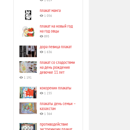
1 019
плакат манга
1 056
плакат на новый год
на год овцы
895
дора певица плакат
1 636
плакат со сладостями
на день рождения
девочке 11 лет
1 191
кокорекин плакаты
1 235
плакаты день семьи –
казахстан
1 364
противодействие
экстремизму плакат