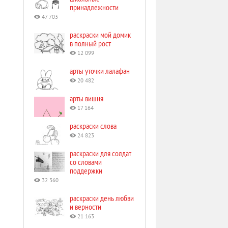
принадлежности
47 703
раскраски мой домик
в полный рост
12 099
арты уточки лалафан
20 482
арты вишня
17 164
раскраски слова
24 823
раскраски для солдат
со словами
поддержки
32 360
раскраски день любви
и верности
21 163