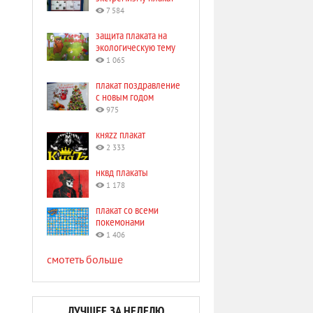
7 584
защита плаката на
экологическую тему
1 065
плакат поздравление
с новым годом
975
княzz плакат
2 333
нквд плакаты
1 178
плакат со всеми
покемонами
1 406
смотеть больше
ЛУЧШЕЕ ЗА НЕДЕЛЮ