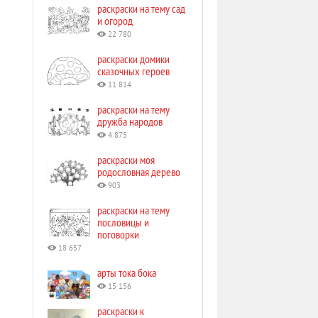
раскраски на тему сад
и огород
22 780
раскраски домики
сказочных героев
11 814
раскраски на тему
дружба народов
4 875
раскраски моя
родословная дерево
903
раскраски на тему
пословицы и
поговорки
18 657
арты тока бока
15 156
раскраски к