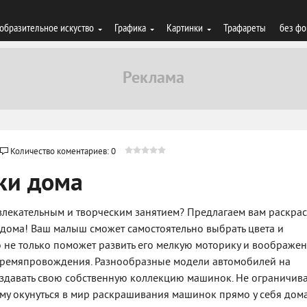
образительное искуство
Графика
Картинки
Трафареты
без фо
Количество коментариев: 0
ки дома
увлекательным и творческим занятием? Предлагаем вам раскра
дома! Ваш малыш сможет самостоятельно выбрать цвета и
то не только поможет развить его мелкую моторику и воображен
 времяпровождения. Разнообразные модели автомобилей на
оздавать свою собственную коллекцию машинок. Не ограничив
му окунуться в мир раскрашивания машинок прямо у себя дом