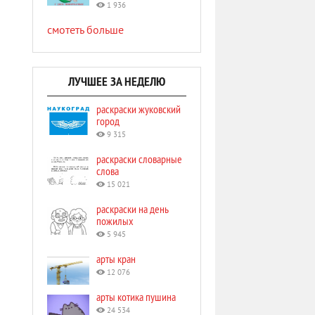
1 936
смотеть больше
ЛУЧШЕЕ ЗА НЕДЕЛЮ
раскраски жуковский
город
9 315
раскраски словарные
слова
15 021
раскраски на день
пожилых
5 945
арты кран
12 076
арты котика пушина
24 534