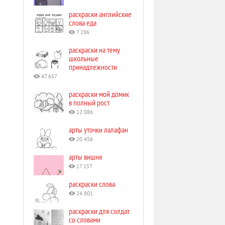
раскраски английские
слова еда
7 286
раскраски на тему
школьные
принадлежности
47 657
раскраски мой домик
в полный рост
12 086
арты уточки лалафан
20 456
арты вишня
17 157
раскраски слова
24 801
раскраски для солдат
со словами