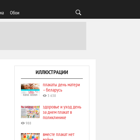
на
Обои
ИЛЛЮСТРАЦИИ
плакаты день матери
– беларусь
3 638
здоровье и уход день
за днем плакат в
поликлинике
988
вместе плакат нет
войне