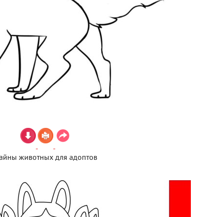
айны животных для адоптов