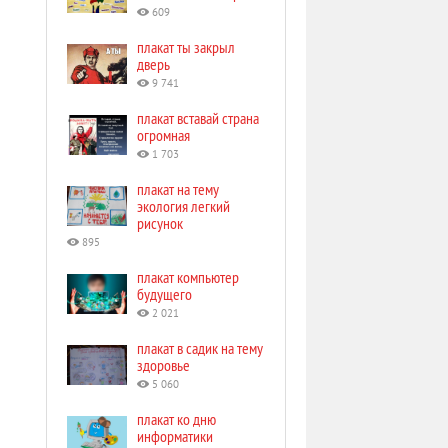
609
плакат ты закрыл
дверь
9 741
плакат вставай страна
огромная
1 703
плакат на тему
экология легкий
рисунок
895
плакат компьютер
будущего
2 021
плакат в садик на тему
здоровье
5 060
плакат ко дню
информатики