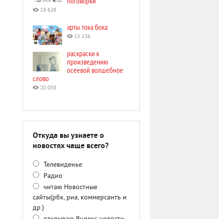
поговорки
18 628
арты тока бока
15 136
раскраски к
произведению
осеевой волшебное
слово
20 058
Откуда вы узнаете о
новостях чаще всего?
Телевиденье
Радио
читаю Новостные
сайты(рбк, риа, коммерсантъ и
др.)