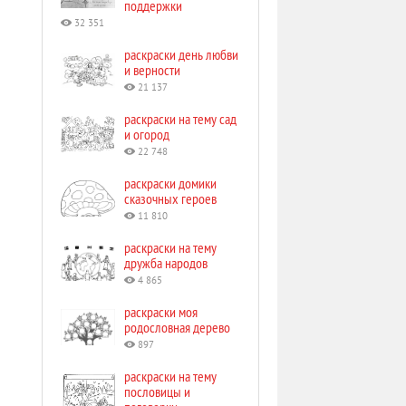
поддержки
32 351
раскраски день любви
и верности
21 137
раскраски на тему сад
и огород
22 748
раскраски домики
сказочных героев
11 810
раскраски на тему
дружба народов
4 865
раскраски моя
родословная дерево
897
раскраски на тему
пословицы и