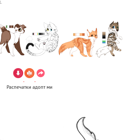
.
Распечатки адопт ми