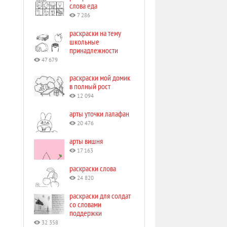
слова еда
7 286
раскраски на тему
школьные
принадлежности
47 679
раскраски мой домик
в полный рост
12 094
арты уточки лалафан
20 476
арты вишня
17 163
раскраски слова
24 820
раскраски для солдат
со словами
поддержки
32 358