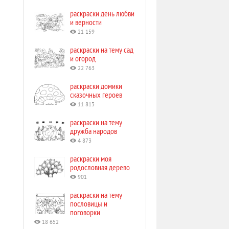
раскраски день любви
и верности
21 159
раскраски на тему сад
и огород
22 763
раскраски домики
сказочных героев
11 813
раскраски на тему
дружба народов
4 873
раскраски моя
родословная дерево
901
раскраски на тему
пословицы и
поговорки
18 652