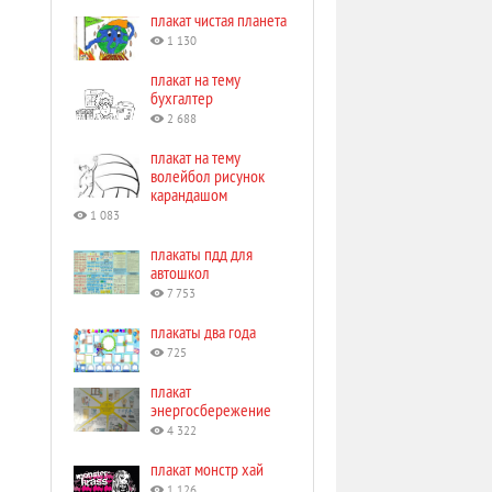
плакат чистая планета
1 130
плакат на тему
бухгалтер
2 688
плакат на тему
волейбол рисунок
карандашом
1 083
плакаты пдд для
автошкол
7 753
плакаты два года
725
плакат
энергосбережение
4 322
плакат монстр хай
1 126