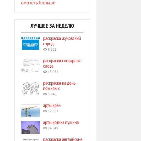
смотеть больше
ЛУЧШЕЕ ЗА НЕДЕЛЮ
раскраски жуковский
город
9 322
раскраски словарные
слова
15 031
раскраски на день
пожилых
5 948
арты кран
12 082
арты котика пушина
24 549
раскраски английские