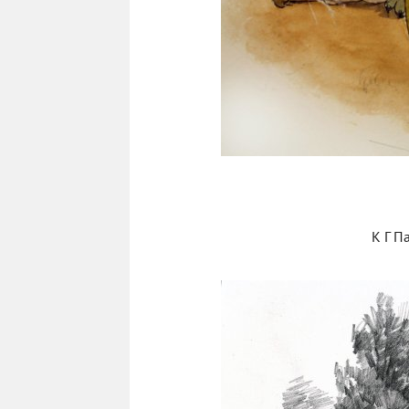
К Г П