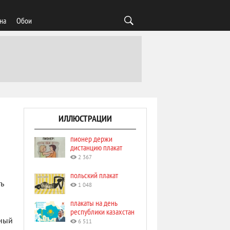
на
Обои
ИЛЛЮСТРАЦИИ
пионер держи
дистанцию плакат
2 367
польский плакат
ь
1 048
плакаты на день
республики казахстан
чный
6 511