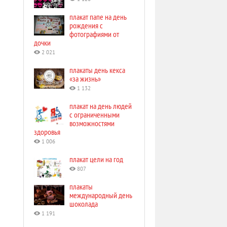
плакат папе на день
рождения с
фотографиями от
дочки
2 021
плакаты день кекса
«за жизнь»
1 132
плакат на день людей
с ограниченными
возможностями
здоровья
1 006
плакат цели на год
807
плакаты
международный день
шоколада
1 191