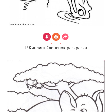
Р Киплинг Слоненок раскраска