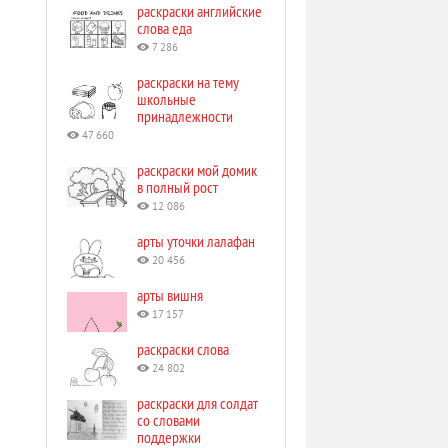
раскраски английские
слова еда
7 286
раскраски на тему
школьные
принадлежности
47 660
раскраски мой домик
в полный рост
12 086
арты уточки лалафан
20 456
арты вишня
17 157
раскраски слова
24 802
раскраски для солдат
со словами
поддержки