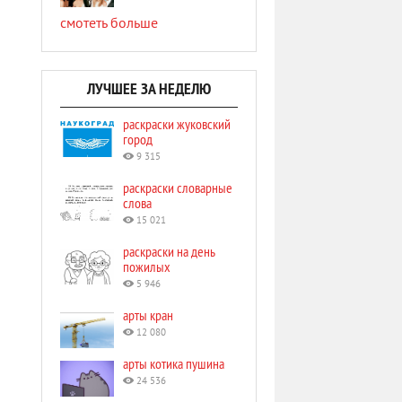
смотеть больше
ЛУЧШЕЕ ЗА НЕДЕЛЮ
раскраски жуковский
город
9 315
раскраски словарные
слова
15 021
раскраски на день
пожилых
5 946
арты кран
12 080
арты котика пушина
24 536