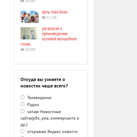
18 630
арты тока бока
15 136
раскраски к
произведению
осеевой волшебное
слово
20 059
Откуда вы узнаете о
новостях чаще всего?
Телевиденье
Радио
читаю Новостные
сайты(рбк, риа, коммерсантъ и
др.)
открываю Яндекс новости