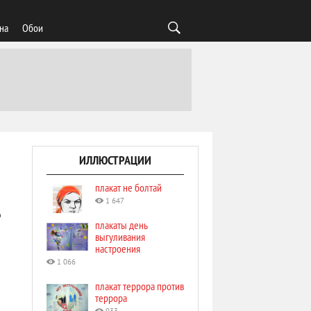
на
Обои
ИЛЛЮСТРАЦИИ
плакат не болтай
1 647
р
плакаты день
выгуливания
настроения
1 066
плакат террора против
террора