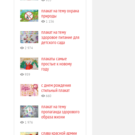
933
плакат на тему охрана
природы
1 156
плакат на тему
здоровое питание для
детского сада
2 974
плакаты самые
простые к новому
году
959
с днем рождения
стильный плакат
660
плакат на тему
пропаганда здорового
образа жизни
1 976
слава красной армии