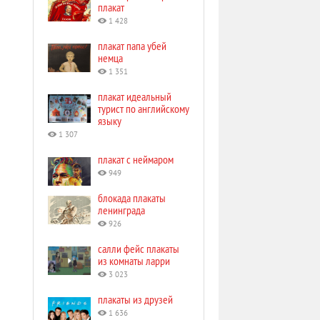
плакат
1 428
плакат папа убей
немца
1 351
плакат идеальный
турист по английскому
языку
1 307
плакат с неймаром
949
блокада плакаты
ленинграда
926
салли фейс плакаты
из комнаты ларри
3 023
плакаты из друзей
1 636