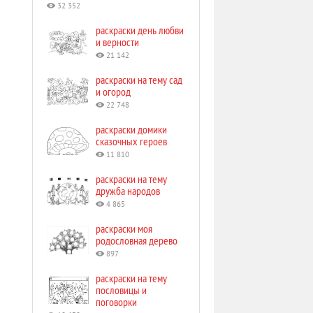
32 352
раскраски день любви
и верности
21 142
раскраски на тему сад
и огород
22 748
раскраски домики
сказочных героев
11 810
раскраски на тему
дружба народов
4 865
раскраски моя
родословная дерево
897
раскраски на тему
пословицы и
поговорки