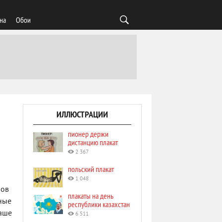
на
Обои
ИЛЛЮСТРАЦИИ
пионер держи
дистанцию плакат
2 367
польский плакат
1 048
бов
плакаты на день
ные
республики казахстан
ваше
6 511