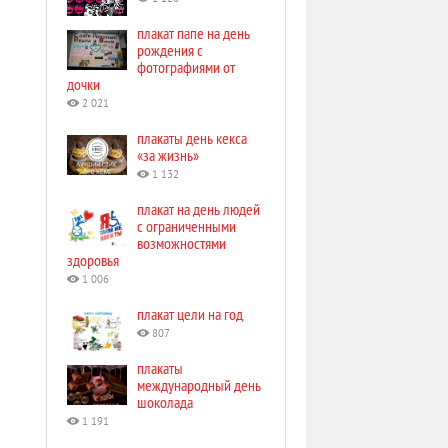
плакат папе на день
рождения с
фотографиями от
дочки
2 021
плакаты день кекса
«за жизнь»
1 132
плакат на день людей
с ограниченными
возможностями
здоровья
1 006
плакат цели на год
807
плакаты
международный день
шоколада
1 191