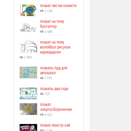
плакат чистая планета
1 130
плакат на тему
бухгалтер
2 688
плакат на тему
волейбол рисунок
карандашом
1 083
плакаты пдд для
автошкол
7 753
плакаты два года
725
плакат
энергосбережение
4 322
плакат монстр хай
1 126