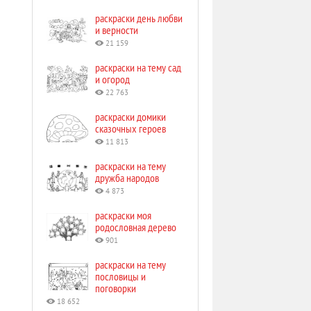
раскраски день любви
и верности
21 159
раскраски на тему сад
и огород
22 763
раскраски домики
сказочных героев
11 813
раскраски на тему
дружба народов
4 873
раскраски моя
родословная дерево
901
раскраски на тему
пословицы и
поговорки
18 652