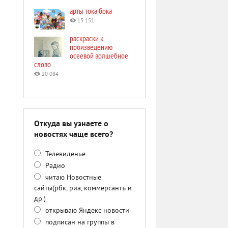
арты тока бока
15 151
раскраски к
произведению
осеевой волшебное
слово
20 084
Откуда вы узнаете о
новостях чаще всего?
Телевиденье
Радио
читаю Новостные
сайты(рбк, риа, коммерсантъ и
др.)
открываю Яндекс новости
подписан на группы в