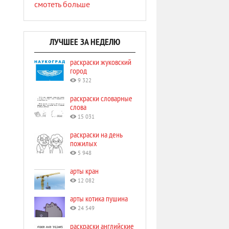
смотеть больше
ЛУЧШЕЕ ЗА НЕДЕЛЮ
раскраски жуковский
город
9 322
раскраски словарные
слова
15 031
раскраски на день
пожилых
5 948
арты кран
12 082
арты котика пушина
24 549
раскраски английские