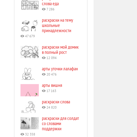
слова еда
7 286
раскраски на тему
школьные
принадлежности
47 679
раскраски мой домик
в полный рост
12 094
арты уточки лалафан
20 476
арты вишня
17 163
раскраски слова
24 820
раскраски для солдат
со словами
поддержки
32 358