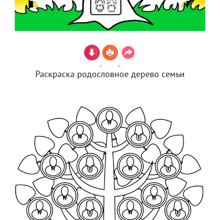
Раскраска родословное дерево семьи