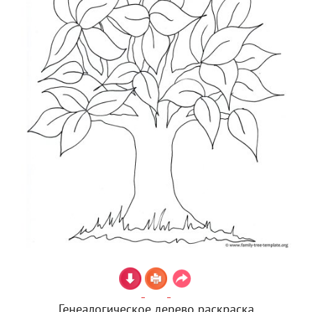
Генеалогическое дерево раскраска