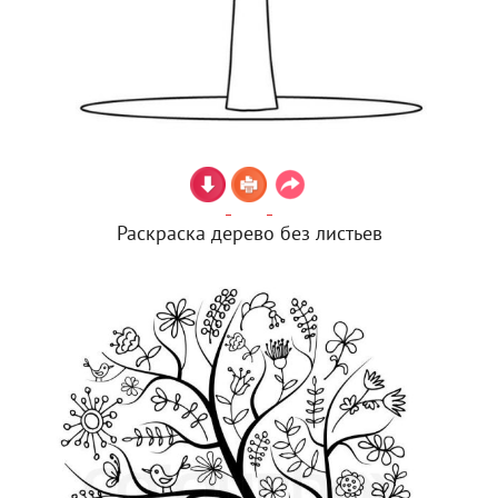
Раскраска дерево без листьев