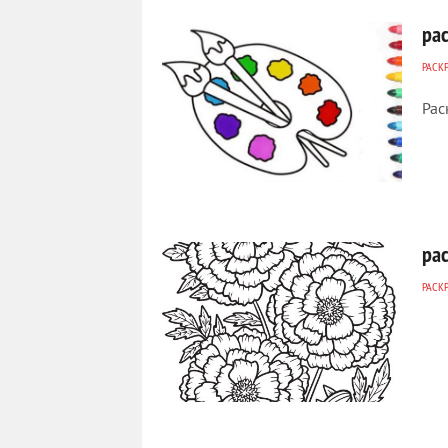
ра
РАСК
Рас
284
0
ра
РАСК
216
0