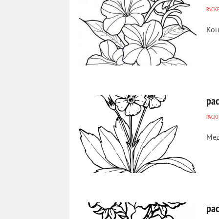
РАСК
Кон
753
0
ра
РАСК
Мед
253
0
ра