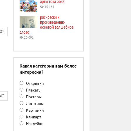
арты тока бока
15 163
раскраски к
произведению
осеевой волшебное
ВСЕ
слово
20 091
Какая категория вам более
интересна?
Открытки
Плакаты
ВСЕ
Постеры
Логотипы
Картинки
Клипарт
Наклейки