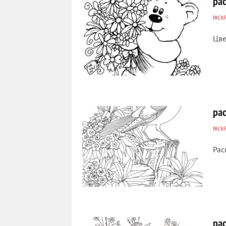
ра
РАСК
Цве
295
0
ра
РАСК
Рас
332
0
ра