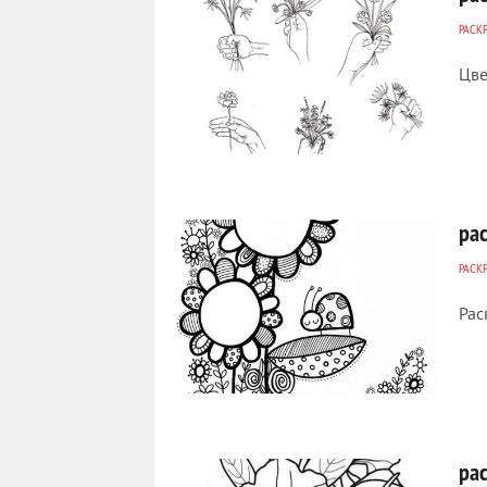
РАСК
Цве
354
0
ра
РАСК
Рас
302
0
ра