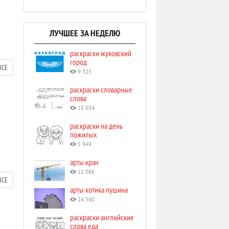
ЛУЧШЕЕ ЗА НЕДЕЛЮ
раскраски жуковский
город
ВСЕ
9 323
раскраски словарные
слова
15 034
раскраски на день
пожилых
5 949
арты кран
12 086
ВСЕ
арты котика пушина
24 560
раскраски английские
слова еда