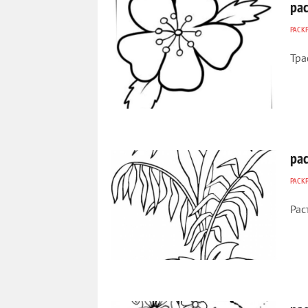
ра
РАСК
Тра
495
0
ра
РАСК
Рас
238
0