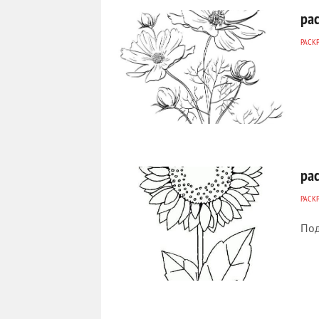
ра
РАСК
337
0
ра
РАСК
Под
405
0