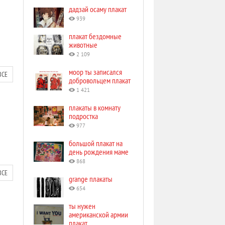
дадзай осаму плакат
939
плакат бездомные
животные
2 109
моор ты записался
ВСЕ
добровольцем плакат
1 421
плакаты в комнату
подростка
977
большой плакат на
день рождения маме
868
ВСЕ
grange плакаты
654
ты нужен
американской армии
плакат