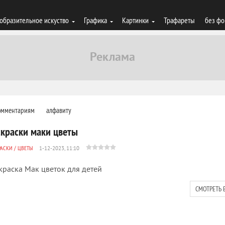
образительное искуство
Графика
Картинки
Трафареты
без фо
омментариям
алфавиту
скраски маки цветы
РАСКИ
/
ЦВЕТЫ
1-12-2023, 11:10
краска Мак цветок для детей
СМОТРЕТЬ 