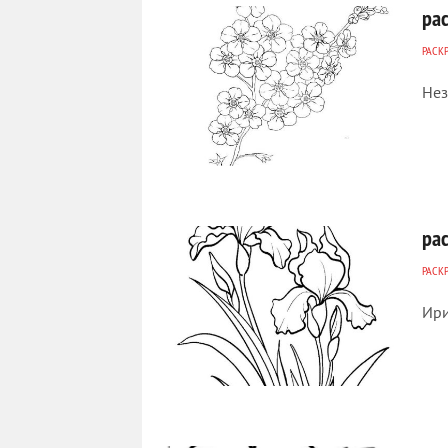
ра
РАСК
Нез
334
0
ра
РАСК
Ири
425
0