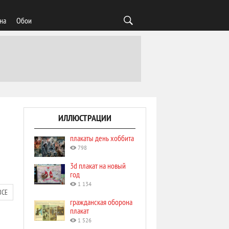
на
Обои
ИЛЛЮСТРАЦИИ
плакаты день хоббита
798
3d плакат на новый
год
1 134
ВСЕ
гражданская оборона
плакат
1 526