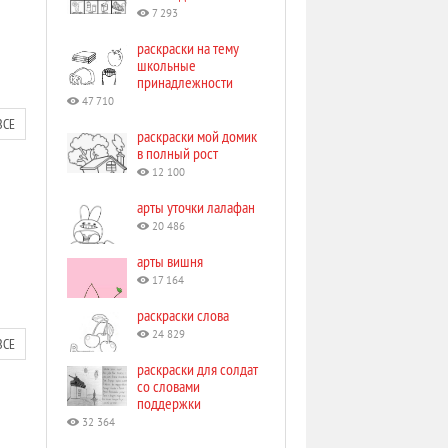
7 293
раскраски на тему
школьные
принадлежности
47 710
ВСЕ
раскраски мой домик
в полный рост
12 100
арты уточки лалафан
20 486
арты вишня
17 164
раскраски слова
24 829
ВСЕ
раскраски для солдат
со словами
поддержки
32 364