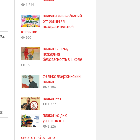
1 244
плакаты день объятий
отправителя
поздравительной
открытки
ВСЕ
860
плакат на тему
пожарная
безопасность в школе
936
феликс дзержинский
плакат
3 186
плакат нет
1 772
ВСЕ
плакат ко дню
участкового
1 226
смотеть больше