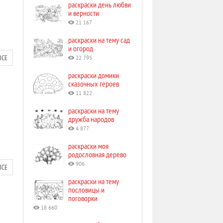
раскраски день любви
и верности
21 167
раскраски на тему сад
и огород
ВСЕ
22 795
раскраски домики
сказочных героев
11 822
раскраски на тему
дружба народов
4 877
раскраски моя
родословная дерево
906
ВСЕ
раскраски на тему
пословицы и
поговорки
18 660