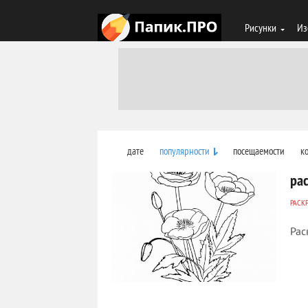
Рисунки
Из
дате
популярности
посещаемости
к
ра
РАСК
Рас
253
0