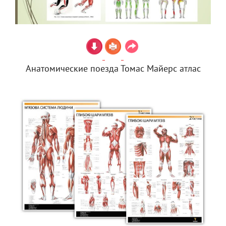
Анатомические поезда Томас Майерс атлас